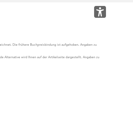
eichnet. Die frühere Buchpreisbindung ist aufgehoben. Angaben zu
e Alternative wird Ihnen auf der Artikelseite dargestellt. Angaben zu
ur Abholung mit Zahlung in der Filiale möglich. Der Gutschein ist nicht
t und das Hugendubel Hörbuch Abo. Der Gutschein ist nicht mit anderen