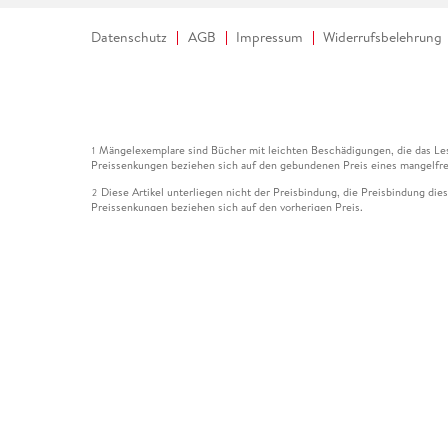
Datenschutz
AGB
Impressum
Widerrufsbelehrung
Mängelexemplare sind Bücher mit leichten Beschädigungen, die das Les
1
Preissenkungen beziehen sich auf den gebundenen Preis eines mangelfre
Diese Artikel unterliegen nicht der Preisbindung, die Preisbindung die
2
Preissenkungen beziehen sich auf den vorherigen Preis.
Durch Öffnen der Leseprobe willigen Sie ein, dass Daten an den Anbie
3
Der gebundene Preis dieses Artikels wird nach Ablauf des auf der Arti
4
Der Preisvergleich bezieht sich auf die unverbindliche Preisempfehlun
5
Der gebundene Preis dieses Artikels wurde vom Verlag gesenkt. Angabe
6
Die Preisbindung dieses Artikels wurde aufgehoben. Angaben zu Preis
7
Der gebundene Preis dieses Artikels wird nach Ablauf des auf der Arti
8
Ihr Gutschein SOMMER13 gilt bis einschließlich 10.08.2026. Sie könne
12
gültig für gesetzlich preisgebundene Artikel (deutschsprachige Bücher 
Gutscheinen und Geschenkkarten kombinierbar. Eine Barauszahlung ist ni