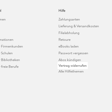
l
Hilfe
hmen
Zahlungsarten
Lieferung & Versandkosten
Filialabholung
mationen
Retoure
ür Firmenkunden
eBooks laden
r Schulen
Passwort vergessen
r Bibliotheken
Abos kündigen
Vertrag widerrufen
r freie Berufe
Alle Hilfethemen