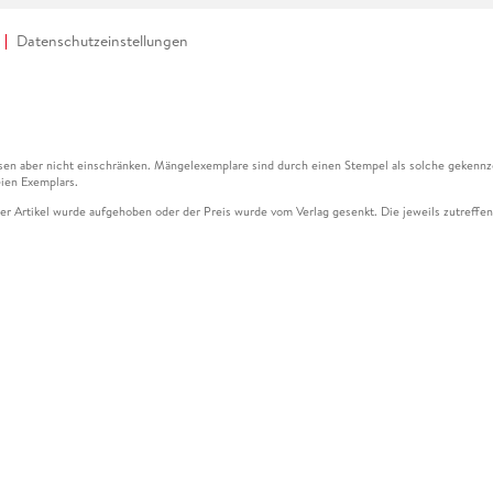
Datenschutzeinstellungen
en aber nicht einschränken. Mängelexemplare sind durch einen Stempel als solche gekennz
ien Exemplars.
ser Artikel wurde aufgehoben oder der Preis wurde vom Verlag gesenkt. Die jeweils zutreffend
ter der Leseprobe übermittelt werden.
kelseite dargestellten Datums vom Verlag angehoben.
g (UVP) des Herstellers.
n zu Preissenkungen beziehen sich auf den vorherigen Preis.
senkungen beziehen sich auf den letzten gebundenen Preis.
kelseite dargestellten Datums vom Verlag angehoben.
n den Gutschein ausschließlich online einlösen unter www.hugendubel.de. Keine Bestellung z
und eBooks) sowie für preisgebundene Kalender, tolino shine (4016621130466), tolino selec
cht möglich. Ein Weiterverkauf und der Handel des Gutscheincodes sind nicht gestattet.