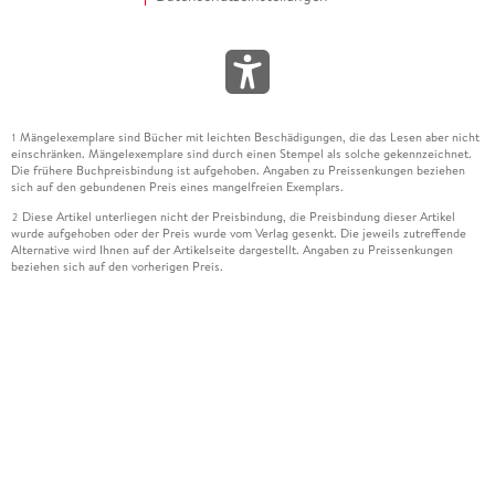
Mängelexemplare sind Bücher mit leichten Beschädigungen, die das Lesen aber nicht
1
einschränken. Mängelexemplare sind durch einen Stempel als solche gekennzeichnet.
Die frühere Buchpreisbindung ist aufgehoben. Angaben zu Preissenkungen beziehen
sich auf den gebundenen Preis eines mangelfreien Exemplars.
Diese Artikel unterliegen nicht der Preisbindung, die Preisbindung dieser Artikel
2
wurde aufgehoben oder der Preis wurde vom Verlag gesenkt. Die jeweils zutreffende
Alternative wird Ihnen auf der Artikelseite dargestellt. Angaben zu Preissenkungen
beziehen sich auf den vorherigen Preis.
Durch Öffnen der Leseprobe willigen Sie ein, dass Daten an den Anbieter der
3
Leseprobe übermittelt werden.
Der gebundene Preis dieses Artikels wird nach Ablauf des auf der Artikelseite
4
dargestellten Datums vom Verlag angehoben.
Der Preisvergleich bezieht sich auf die unverbindliche Preisempfehlung (UVP) des
5
Herstellers.
Der gebundene Preis dieses Artikels wurde vom Verlag gesenkt. Angaben zu
6
Preissenkungen beziehen sich auf den vorherigen Preis.
Die Preisbindung dieses Artikels wurde aufgehoben. Angaben zu Preissenkungen
7