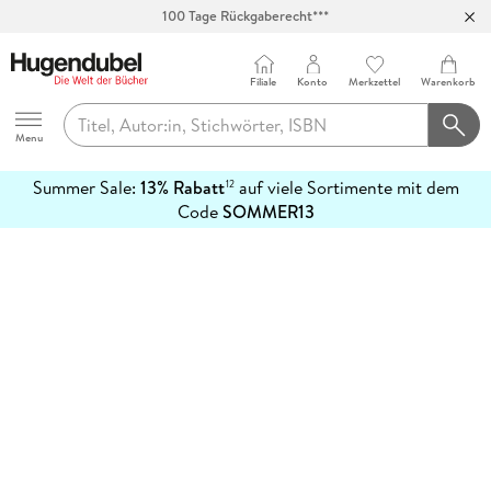
100 Tage Rückgaberecht***
Abholung in über 100 Filialen
Filiale
Konto
Merkzettel
Warenkorb
Hugendubel
Menu
Summer Sale:
13% Rabatt
auf viele Sortimente mit dem
12
mehr
Code
SOMMER13
erfahren