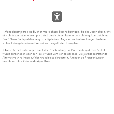
Mängelexemplare sind Bücher mit leichten Beschädigungen, die das Lesen aber nicht
1
einschränken. Mängelexemplare sind durch einen Stempel als solche gekennzeichnet.
Die frühere Buchpreisbindung ist aufgehoben. Angaben zu Preissenkungen beziehen
sich auf den gebundenen Preis eines mangelfreien Exemplars.
Diese Artikel unterliegen nicht der Preisbindung, die Preisbindung dieser Artikel
2
wurde aufgehoben oder der Preis wurde vom Verlag gesenkt. Die jeweils zutreffende
Alternative wird Ihnen auf der Artikelseite dargestellt. Angaben zu Preissenkungen
beziehen sich auf den vorherigen Preis.
Durch Öffnen der Leseprobe willigen Sie ein, dass Daten an den Anbieter der
3
Leseprobe übermittelt werden.
Der gebundene Preis dieses Artikels wird nach Ablauf des auf der Artikelseite
4
dargestellten Datums vom Verlag angehoben.
Der Preisvergleich bezieht sich auf die unverbindliche Preisempfehlung (UVP) des
5
Herstellers.
Der gebundene Preis dieses Artikels wurde vom Verlag gesenkt. Angaben zu
6
Preissenkungen beziehen sich auf den vorherigen Preis.
Die Preisbindung dieses Artikels wurde aufgehoben. Angaben zu Preissenkungen
7