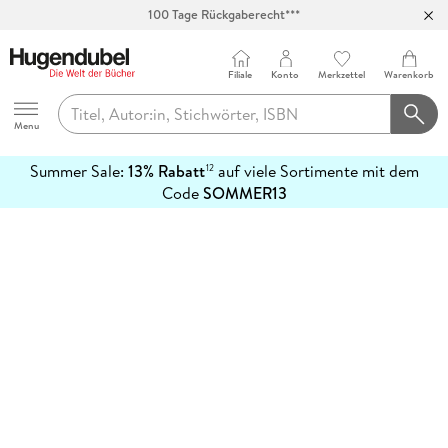
100 Tage Rückgaberecht***
Abholung in über 100 Filialen
Filiale
Konto
Merkzettel
Warenkorb
Hugendubel
Menu
Summer Sale:
13% Rabatt
auf viele Sortimente mit dem
12
mehr
Code
SOMMER13
erfahren