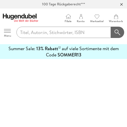
100 Tage Rückgaberecht***
Abholung in über 100 Filialen
Filiale
Konto
Merkzettel
Warenkorb
Hugendubel
Menu
Summer Sale:
13% Rabatt
auf viele Sortimente mit dem
12
mehr
Code
SOMMER13
erfahren