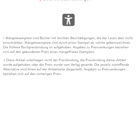
Mängelexemplare sind Bücher mit leichten Beschädigungen, die das Lesen aber nicht
1
einschränken. Mängelexemplare sind durch einen Stempel als solche gekennzeichnet.
Die frühere Buchpreisbindung ist aufgehoben. Angaben zu Preissenkungen beziehen
sich auf den gebundenen Preis eines mangelfreien Exemplars.
Diese Artikel unterliegen nicht der Preisbindung, die Preisbindung dieser Artikel
2
wurde aufgehoben oder der Preis wurde vom Verlag gesenkt. Die jeweils zutreffende
Alternative wird Ihnen auf der Artikelseite dargestellt. Angaben zu Preissenkungen
beziehen sich auf den vorherigen Preis.
Durch Öffnen der Leseprobe willigen Sie ein, dass Daten an den Anbieter der
3
Leseprobe übermittelt werden.
Der gebundene Preis dieses Artikels wird nach Ablauf des auf der Artikelseite
4
dargestellten Datums vom Verlag angehoben.
Der Preisvergleich bezieht sich auf die unverbindliche Preisempfehlung (UVP) des
5
Herstellers.
Der gebundene Preis dieses Artikels wurde vom Verlag gesenkt. Angaben zu
6
Preissenkungen beziehen sich auf den vorherigen Preis.
Die Preisbindung dieses Artikels wurde aufgehoben. Angaben zu Preissenkungen
7