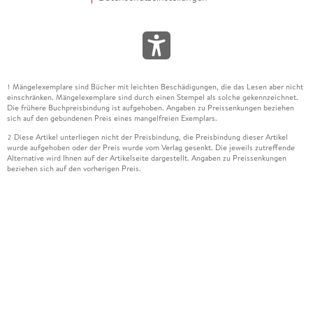
Mängelexemplare sind Bücher mit leichten Beschädigungen, die das Lesen aber nicht
1
einschränken. Mängelexemplare sind durch einen Stempel als solche gekennzeichnet.
Die frühere Buchpreisbindung ist aufgehoben. Angaben zu Preissenkungen beziehen
sich auf den gebundenen Preis eines mangelfreien Exemplars.
Diese Artikel unterliegen nicht der Preisbindung, die Preisbindung dieser Artikel
2
wurde aufgehoben oder der Preis wurde vom Verlag gesenkt. Die jeweils zutreffende
Alternative wird Ihnen auf der Artikelseite dargestellt. Angaben zu Preissenkungen
beziehen sich auf den vorherigen Preis.
Durch Öffnen der Leseprobe willigen Sie ein, dass Daten an den Anbieter der
3
Leseprobe übermittelt werden.
Der gebundene Preis dieses Artikels wird nach Ablauf des auf der Artikelseite
4
dargestellten Datums vom Verlag angehoben.
Der Preisvergleich bezieht sich auf die unverbindliche Preisempfehlung (UVP) des
5
Herstellers.
Der gebundene Preis dieses Artikels wurde vom Verlag gesenkt. Angaben zu
6
Preissenkungen beziehen sich auf den vorherigen Preis.
Die Preisbindung dieses Artikels wurde aufgehoben. Angaben zu Preissenkungen
7