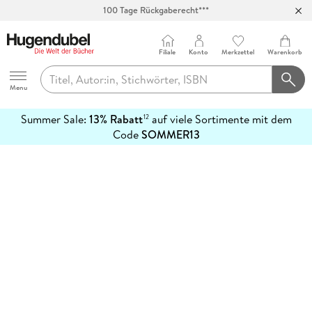
100 Tage Rückgaberecht***
Abholung in über 100 Filialen
Filiale
Konto
Merkzettel
Warenkorb
Hugendubel
Menu
Summer Sale:
13% Rabatt
auf viele Sortimente mit dem
12
mehr
Code
SOMMER13
erfahren