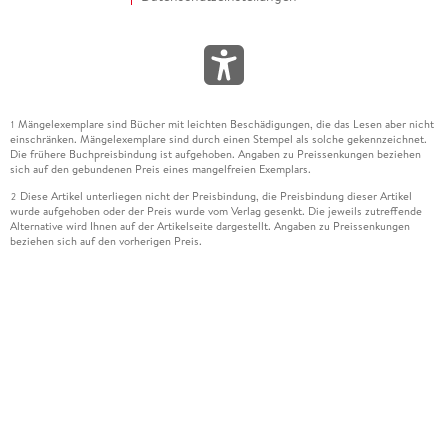
Mängelexemplare sind Bücher mit leichten Beschädigungen, die das Lesen aber nicht
1
einschränken. Mängelexemplare sind durch einen Stempel als solche gekennzeichnet.
Die frühere Buchpreisbindung ist aufgehoben. Angaben zu Preissenkungen beziehen
sich auf den gebundenen Preis eines mangelfreien Exemplars.
Diese Artikel unterliegen nicht der Preisbindung, die Preisbindung dieser Artikel
2
wurde aufgehoben oder der Preis wurde vom Verlag gesenkt. Die jeweils zutreffende
Alternative wird Ihnen auf der Artikelseite dargestellt. Angaben zu Preissenkungen
beziehen sich auf den vorherigen Preis.
Durch Öffnen der Leseprobe willigen Sie ein, dass Daten an den Anbieter der
3
Leseprobe übermittelt werden.
Der gebundene Preis dieses Artikels wird nach Ablauf des auf der Artikelseite
4
dargestellten Datums vom Verlag angehoben.
Der Preisvergleich bezieht sich auf die unverbindliche Preisempfehlung (UVP) des
5
Herstellers.
Der gebundene Preis dieses Artikels wurde vom Verlag gesenkt. Angaben zu
6
Preissenkungen beziehen sich auf den vorherigen Preis.
Die Preisbindung dieses Artikels wurde aufgehoben. Angaben zu Preissenkungen
7