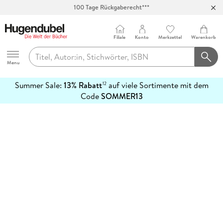
100 Tage Rückgaberecht***
Abholung in über 100 Filialen
Filiale
Konto
Merkzettel
Warenkorb
Hugendubel
Menu
Summer Sale:
13% Rabatt
auf viele Sortimente mit dem
12
mehr
Code
SOMMER13
erfahren