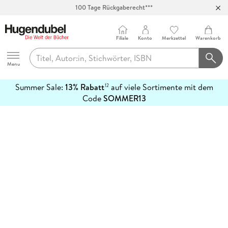
100 Tage Rückgaberecht***
Abholung in über 100 Filialen
Filiale
Konto
Merkzettel
Warenkorb
Hugendubel
Menu
Summer Sale:
13% Rabatt
auf viele Sortimente mit dem
12
mehr
Code
SOMMER13
erfahren