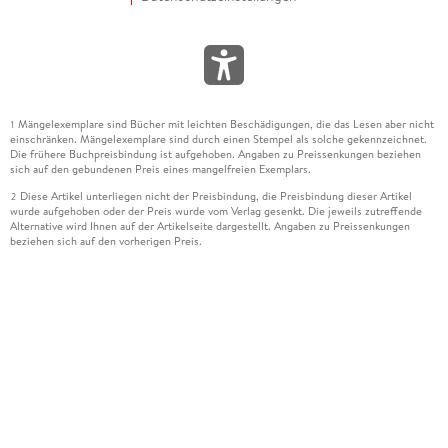
Mängelexemplare sind Bücher mit leichten Beschädigungen, die das Lesen aber nicht
1
einschränken. Mängelexemplare sind durch einen Stempel als solche gekennzeichnet.
Die frühere Buchpreisbindung ist aufgehoben. Angaben zu Preissenkungen beziehen
sich auf den gebundenen Preis eines mangelfreien Exemplars.
Diese Artikel unterliegen nicht der Preisbindung, die Preisbindung dieser Artikel
2
wurde aufgehoben oder der Preis wurde vom Verlag gesenkt. Die jeweils zutreffende
Alternative wird Ihnen auf der Artikelseite dargestellt. Angaben zu Preissenkungen
beziehen sich auf den vorherigen Preis.
Durch Öffnen der Leseprobe willigen Sie ein, dass Daten an den Anbieter der
3
Leseprobe übermittelt werden.
Der gebundene Preis dieses Artikels wird nach Ablauf des auf der Artikelseite
4
dargestellten Datums vom Verlag angehoben.
Der Preisvergleich bezieht sich auf die unverbindliche Preisempfehlung (UVP) des
5
Herstellers.
Der gebundene Preis dieses Artikels wurde vom Verlag gesenkt. Angaben zu
6
Preissenkungen beziehen sich auf den vorherigen Preis.
Die Preisbindung dieses Artikels wurde aufgehoben. Angaben zu Preissenkungen
7