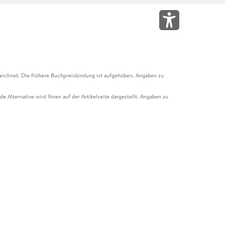
eichnet. Die frühere Buchpreisbindung ist aufgehoben. Angaben zu
e Alternative wird Ihnen auf der Artikelseite dargestellt. Angaben zu
ur Abholung mit Zahlung in der Filiale möglich. Der Gutschein ist nicht
t und das Hugendubel Hörbuch Abo. Der Gutschein ist nicht mit anderen