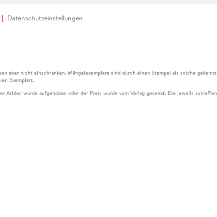
Datenschutzeinstellungen
en aber nicht einschränken. Mängelexemplare sind durch einen Stempel als solche gekennz
ien Exemplars.
ser Artikel wurde aufgehoben oder der Preis wurde vom Verlag gesenkt. Die jeweils zutreffend
ter der Leseprobe übermittelt werden.
kelseite dargestellten Datums vom Verlag angehoben.
g (UVP) des Herstellers.
n zu Preissenkungen beziehen sich auf den vorherigen Preis.
senkungen beziehen sich auf den letzten gebundenen Preis.
kelseite dargestellten Datums vom Verlag angehoben.
n den Gutschein ausschließlich online einlösen unter www.hugendubel.de. Keine Bestellung z
und eBooks) sowie für preisgebundene Kalender, tolino shine (4016621130466), tolino selec
cht möglich. Ein Weiterverkauf und der Handel des Gutscheincodes sind nicht gestattet.