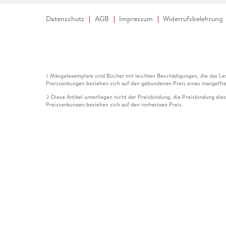
Datenschutz
AGB
Impressum
Widerrufsbelehrung
Mängelexemplare sind Bücher mit leichten Beschädigungen, die das Les
1
Preissenkungen beziehen sich auf den gebundenen Preis eines mangelfre
Diese Artikel unterliegen nicht der Preisbindung, die Preisbindung die
2
Preissenkungen beziehen sich auf den vorherigen Preis.
Durch Öffnen der Leseprobe willigen Sie ein, dass Daten an den Anbie
3
Der gebundene Preis dieses Artikels wird nach Ablauf des auf der Arti
4
Der Preisvergleich bezieht sich auf die unverbindliche Preisempfehlun
5
Der gebundene Preis dieses Artikels wurde vom Verlag gesenkt. Angabe
6
Die Preisbindung dieses Artikels wurde aufgehoben. Angaben zu Preis
7
Der gebundene Preis dieses Artikels wird nach Ablauf des auf der Arti
8
Ihr Gutschein SOMMER13 gilt bis einschließlich 10.08.2026. Sie könne
12
gültig für gesetzlich preisgebundene Artikel (deutschsprachige Bücher 
Gutscheinen und Geschenkkarten kombinierbar. Eine Barauszahlung ist ni