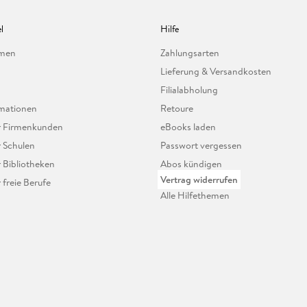
l
Hilfe
hmen
Zahlungsarten
Lieferung & Versandkosten
Filialabholung
mationen
Retoure
ür Firmenkunden
eBooks laden
r Schulen
Passwort vergessen
r Bibliotheken
Abos kündigen
Vertrag widerrufen
r freie Berufe
Alle Hilfethemen