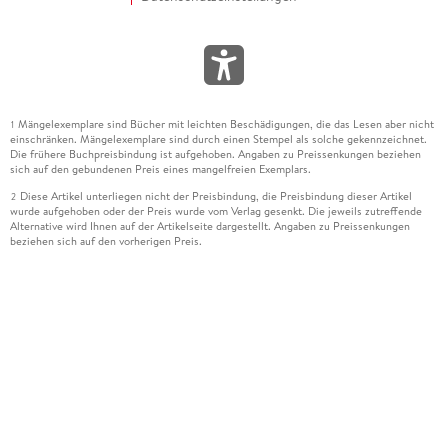
Mängelexemplare sind Bücher mit leichten Beschädigungen, die das Lesen aber nicht
1
einschränken. Mängelexemplare sind durch einen Stempel als solche gekennzeichnet.
Die frühere Buchpreisbindung ist aufgehoben. Angaben zu Preissenkungen beziehen
sich auf den gebundenen Preis eines mangelfreien Exemplars.
Diese Artikel unterliegen nicht der Preisbindung, die Preisbindung dieser Artikel
2
wurde aufgehoben oder der Preis wurde vom Verlag gesenkt. Die jeweils zutreffende
Alternative wird Ihnen auf der Artikelseite dargestellt. Angaben zu Preissenkungen
beziehen sich auf den vorherigen Preis.
Durch Öffnen der Leseprobe willigen Sie ein, dass Daten an den Anbieter der
3
Leseprobe übermittelt werden.
Der gebundene Preis dieses Artikels wird nach Ablauf des auf der Artikelseite
4
dargestellten Datums vom Verlag angehoben.
Der Preisvergleich bezieht sich auf die unverbindliche Preisempfehlung (UVP) des
5
Herstellers.
Der gebundene Preis dieses Artikels wurde vom Verlag gesenkt. Angaben zu
6
Preissenkungen beziehen sich auf den vorherigen Preis.
Die Preisbindung dieses Artikels wurde aufgehoben. Angaben zu Preissenkungen
7