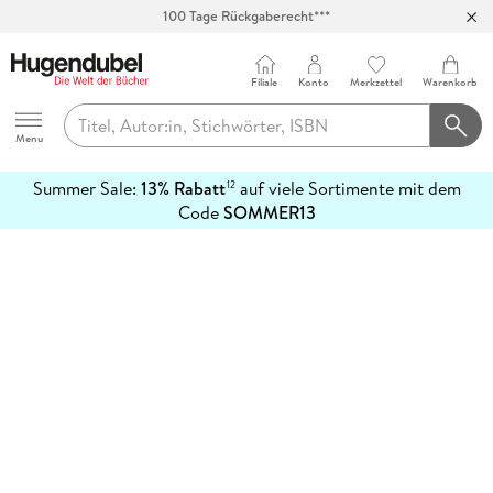
100 Tage Rückgaberecht***
Abholung in über 100 Filialen
Filiale
Konto
Merkzettel
Warenkorb
Hugendubel
Menu
Summer Sale:
13% Rabatt
auf viele Sortimente mit dem
12
mehr
Code
SOMMER13
erfahren