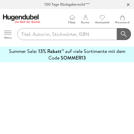
100 Tage Rückgaberecht***
Abholung in über 100 Filialen
Filiale
Konto
Merkzettel
Warenkorb
Hugendubel
Menu
Summer Sale:
13% Rabatt
auf viele Sortimente mit dem
12
mehr
Code
SOMMER13
erfahren