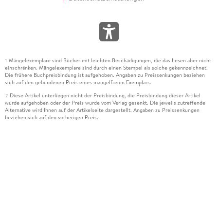
Mängelexemplare sind Bücher mit leichten Beschädigungen, die das Lesen aber nicht
1
einschränken. Mängelexemplare sind durch einen Stempel als solche gekennzeichnet.
Die frühere Buchpreisbindung ist aufgehoben. Angaben zu Preissenkungen beziehen
sich auf den gebundenen Preis eines mangelfreien Exemplars.
Diese Artikel unterliegen nicht der Preisbindung, die Preisbindung dieser Artikel
2
wurde aufgehoben oder der Preis wurde vom Verlag gesenkt. Die jeweils zutreffende
Alternative wird Ihnen auf der Artikelseite dargestellt. Angaben zu Preissenkungen
beziehen sich auf den vorherigen Preis.
Durch Öffnen der Leseprobe willigen Sie ein, dass Daten an den Anbieter der
3
Leseprobe übermittelt werden.
Der gebundene Preis dieses Artikels wird nach Ablauf des auf der Artikelseite
4
dargestellten Datums vom Verlag angehoben.
Der Preisvergleich bezieht sich auf die unverbindliche Preisempfehlung (UVP) des
5
Herstellers.
Der gebundene Preis dieses Artikels wurde vom Verlag gesenkt. Angaben zu
6
Preissenkungen beziehen sich auf den vorherigen Preis.
Die Preisbindung dieses Artikels wurde aufgehoben. Angaben zu Preissenkungen
7