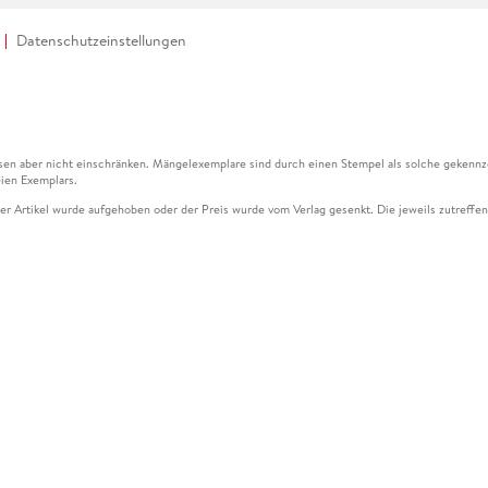
Datenschutzeinstellungen
en aber nicht einschränken. Mängelexemplare sind durch einen Stempel als solche gekennz
ien Exemplars.
ser Artikel wurde aufgehoben oder der Preis wurde vom Verlag gesenkt. Die jeweils zutreffend
ter der Leseprobe übermittelt werden.
kelseite dargestellten Datums vom Verlag angehoben.
g (UVP) des Herstellers.
n zu Preissenkungen beziehen sich auf den vorherigen Preis.
senkungen beziehen sich auf den letzten gebundenen Preis.
kelseite dargestellten Datums vom Verlag angehoben.
n den Gutschein ausschließlich online einlösen unter www.hugendubel.de. Keine Bestellung z
und eBooks) sowie für preisgebundene Kalender, tolino shine (4016621130466), tolino selec
cht möglich. Ein Weiterverkauf und der Handel des Gutscheincodes sind nicht gestattet.