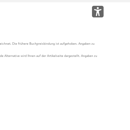
eichnet. Die frühere Buchpreisbindung ist aufgehoben. Angaben zu
e Alternative wird Ihnen auf der Artikelseite dargestellt. Angaben zu
ur Abholung mit Zahlung in der Filiale möglich. Der Gutschein ist nicht
t und das Hugendubel Hörbuch Abo. Der Gutschein ist nicht mit anderen