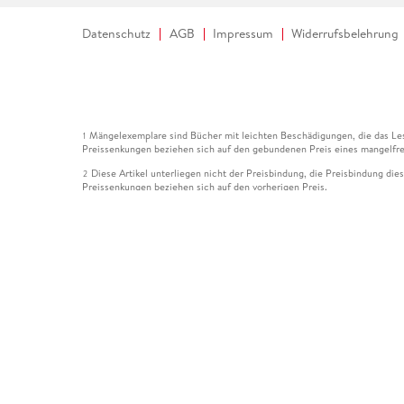
Datenschutz
AGB
Impressum
Widerrufsbelehrung
Mängelexemplare sind Bücher mit leichten Beschädigungen, die das Les
1
Preissenkungen beziehen sich auf den gebundenen Preis eines mangelfre
Diese Artikel unterliegen nicht der Preisbindung, die Preisbindung die
2
Preissenkungen beziehen sich auf den vorherigen Preis.
Durch Öffnen der Leseprobe willigen Sie ein, dass Daten an den Anbie
3
Der gebundene Preis dieses Artikels wird nach Ablauf des auf der Arti
4
Der Preisvergleich bezieht sich auf die unverbindliche Preisempfehlun
5
Der gebundene Preis dieses Artikels wurde vom Verlag gesenkt. Angabe
6
Die Preisbindung dieses Artikels wurde aufgehoben. Angaben zu Preis
7
Der gebundene Preis dieses Artikels wird nach Ablauf des auf der Arti
8
Ihr Gutschein SOMMER13 gilt bis einschließlich 10.08.2026. Sie könne
12
gültig für gesetzlich preisgebundene Artikel (deutschsprachige Bücher 
Gutscheinen und Geschenkkarten kombinierbar. Eine Barauszahlung ist ni