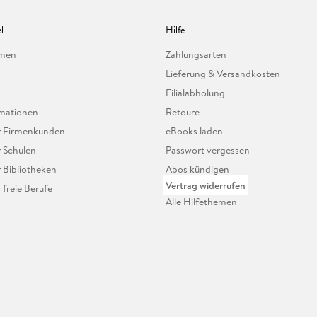
l
Hilfe
hmen
Zahlungsarten
Lieferung & Versandkosten
Filialabholung
mationen
Retoure
ür Firmenkunden
eBooks laden
r Schulen
Passwort vergessen
r Bibliotheken
Abos kündigen
Vertrag widerrufen
r freie Berufe
Alle Hilfethemen