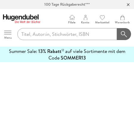
100 Tage Rückgaberecht***
Abholung in über 100 Filialen
Filiale
Konto
Merkzettel
Warenkorb
Hugendubel
Menu
Summer Sale:
13% Rabatt
auf viele Sortimente mit dem
12
mehr
Code
SOMMER13
erfahren