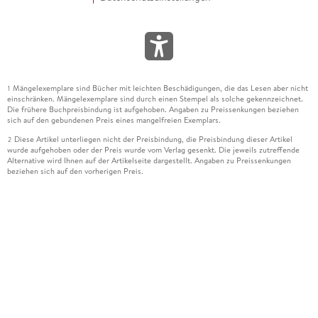
Mängelexemplare sind Bücher mit leichten Beschädigungen, die das Lesen aber nicht
1
einschränken. Mängelexemplare sind durch einen Stempel als solche gekennzeichnet.
Die frühere Buchpreisbindung ist aufgehoben. Angaben zu Preissenkungen beziehen
sich auf den gebundenen Preis eines mangelfreien Exemplars.
Diese Artikel unterliegen nicht der Preisbindung, die Preisbindung dieser Artikel
2
wurde aufgehoben oder der Preis wurde vom Verlag gesenkt. Die jeweils zutreffende
Alternative wird Ihnen auf der Artikelseite dargestellt. Angaben zu Preissenkungen
beziehen sich auf den vorherigen Preis.
Durch Öffnen der Leseprobe willigen Sie ein, dass Daten an den Anbieter der
3
Leseprobe übermittelt werden.
Der gebundene Preis dieses Artikels wird nach Ablauf des auf der Artikelseite
4
dargestellten Datums vom Verlag angehoben.
Der Preisvergleich bezieht sich auf die unverbindliche Preisempfehlung (UVP) des
5
Herstellers.
Der gebundene Preis dieses Artikels wurde vom Verlag gesenkt. Angaben zu
6
Preissenkungen beziehen sich auf den vorherigen Preis.
Die Preisbindung dieses Artikels wurde aufgehoben. Angaben zu Preissenkungen
7