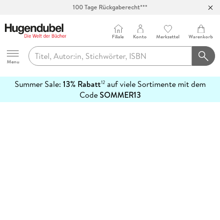
100 Tage Rückgaberecht***
Abholung in über 100 Filialen
Filiale
Konto
Merkzettel
Warenkorb
Hugendubel
Menu
Summer Sale:
13% Rabatt
auf viele Sortimente mit dem
12
mehr
Code
SOMMER13
erfahren