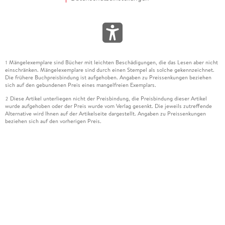
Mängelexemplare sind Bücher mit leichten Beschädigungen, die das Lesen aber nicht
1
einschränken. Mängelexemplare sind durch einen Stempel als solche gekennzeichnet.
Die frühere Buchpreisbindung ist aufgehoben. Angaben zu Preissenkungen beziehen
sich auf den gebundenen Preis eines mangelfreien Exemplars.
Diese Artikel unterliegen nicht der Preisbindung, die Preisbindung dieser Artikel
2
wurde aufgehoben oder der Preis wurde vom Verlag gesenkt. Die jeweils zutreffende
Alternative wird Ihnen auf der Artikelseite dargestellt. Angaben zu Preissenkungen
beziehen sich auf den vorherigen Preis.
Durch Öffnen der Leseprobe willigen Sie ein, dass Daten an den Anbieter der
3
Leseprobe übermittelt werden.
Der gebundene Preis dieses Artikels wird nach Ablauf des auf der Artikelseite
4
dargestellten Datums vom Verlag angehoben.
Der Preisvergleich bezieht sich auf die unverbindliche Preisempfehlung (UVP) des
5
Herstellers.
Der gebundene Preis dieses Artikels wurde vom Verlag gesenkt. Angaben zu
6
Preissenkungen beziehen sich auf den vorherigen Preis.
Die Preisbindung dieses Artikels wurde aufgehoben. Angaben zu Preissenkungen
7