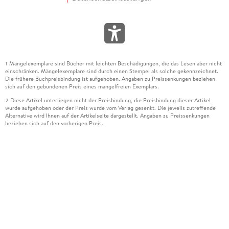
Mängelexemplare sind Bücher mit leichten Beschädigungen, die das Lesen aber nicht
1
einschränken. Mängelexemplare sind durch einen Stempel als solche gekennzeichnet.
Die frühere Buchpreisbindung ist aufgehoben. Angaben zu Preissenkungen beziehen
sich auf den gebundenen Preis eines mangelfreien Exemplars.
Diese Artikel unterliegen nicht der Preisbindung, die Preisbindung dieser Artikel
2
wurde aufgehoben oder der Preis wurde vom Verlag gesenkt. Die jeweils zutreffende
Alternative wird Ihnen auf der Artikelseite dargestellt. Angaben zu Preissenkungen
beziehen sich auf den vorherigen Preis.
Durch Öffnen der Leseprobe willigen Sie ein, dass Daten an den Anbieter der
3
Leseprobe übermittelt werden.
Der gebundene Preis dieses Artikels wird nach Ablauf des auf der Artikelseite
4
dargestellten Datums vom Verlag angehoben.
Der Preisvergleich bezieht sich auf die unverbindliche Preisempfehlung (UVP) des
5
Herstellers.
Der gebundene Preis dieses Artikels wurde vom Verlag gesenkt. Angaben zu
6
Preissenkungen beziehen sich auf den vorherigen Preis.
Die Preisbindung dieses Artikels wurde aufgehoben. Angaben zu Preissenkungen
7