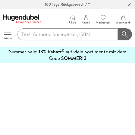
100 Tage Rückgaberecht***
Abholung in über 100 Filialen
Filiale
Konto
Merkzettel
Warenkorb
Hugendubel
Menu
Summer Sale:
13% Rabatt
auf viele Sortimente mit dem
12
mehr
Code
SOMMER13
erfahren