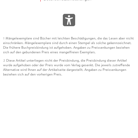
Mängelexemplare sind Bücher mit leichten Beschädigungen, die das Lesen aber nicht
1
einschränken. Mängelexemplare sind durch einen Stempel als solche gekennzeichnet.
Die frühere Buchpreisbindung ist aufgehoben. Angaben zu Preissenkungen beziehen
sich auf den gebundenen Preis eines mangelfreien Exemplars.
Diese Artikel unterliegen nicht der Preisbindung, die Preisbindung dieser Artikel
2
wurde aufgehoben oder der Preis wurde vom Verlag gesenkt. Die jeweils zutreffende
Alternative wird Ihnen auf der Artikelseite dargestellt. Angaben zu Preissenkungen
beziehen sich auf den vorherigen Preis.
Durch Öffnen der Leseprobe willigen Sie ein, dass Daten an den Anbieter der
3
Leseprobe übermittelt werden.
Der gebundene Preis dieses Artikels wird nach Ablauf des auf der Artikelseite
4
dargestellten Datums vom Verlag angehoben.
Der Preisvergleich bezieht sich auf die unverbindliche Preisempfehlung (UVP) des
5
Herstellers.
Der gebundene Preis dieses Artikels wurde vom Verlag gesenkt. Angaben zu
6
Preissenkungen beziehen sich auf den vorherigen Preis.
Die Preisbindung dieses Artikels wurde aufgehoben. Angaben zu Preissenkungen
7