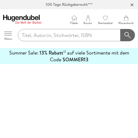
100 Tage Rückgaberecht***
Abholung in über 100 Filialen
Filiale
Konto
Merkzettel
Warenkorb
Hugendubel
Menu
Summer Sale:
13% Rabatt
auf viele Sortimente mit dem
12
mehr
Code
SOMMER13
erfahren