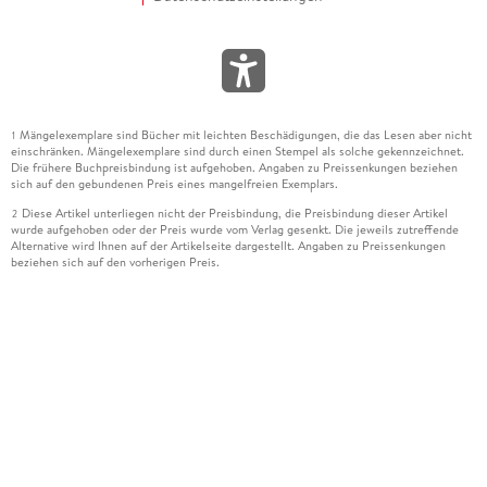
Mängelexemplare sind Bücher mit leichten Beschädigungen, die das Lesen aber nicht
1
einschränken. Mängelexemplare sind durch einen Stempel als solche gekennzeichnet.
Die frühere Buchpreisbindung ist aufgehoben. Angaben zu Preissenkungen beziehen
sich auf den gebundenen Preis eines mangelfreien Exemplars.
Diese Artikel unterliegen nicht der Preisbindung, die Preisbindung dieser Artikel
2
wurde aufgehoben oder der Preis wurde vom Verlag gesenkt. Die jeweils zutreffende
Alternative wird Ihnen auf der Artikelseite dargestellt. Angaben zu Preissenkungen
beziehen sich auf den vorherigen Preis.
Durch Öffnen der Leseprobe willigen Sie ein, dass Daten an den Anbieter der
3
Leseprobe übermittelt werden.
Der gebundene Preis dieses Artikels wird nach Ablauf des auf der Artikelseite
4
dargestellten Datums vom Verlag angehoben.
Der Preisvergleich bezieht sich auf die unverbindliche Preisempfehlung (UVP) des
5
Herstellers.
Der gebundene Preis dieses Artikels wurde vom Verlag gesenkt. Angaben zu
6
Preissenkungen beziehen sich auf den vorherigen Preis.
Die Preisbindung dieses Artikels wurde aufgehoben. Angaben zu Preissenkungen
7