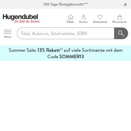
100 Tage Rückgaberecht***
Abholung in über 100 Filialen
Filiale
Konto
Merkzettel
Warenkorb
Hugendubel
Menu
Summer Sale:
13% Rabatt
auf viele Sortimente mit dem
12
mehr
Code
SOMMER13
erfahren