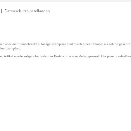
Datenschutzeinstellungen
en aber nicht einschränken. Mängelexemplare sind durch einen Stempel als solche gekennz
ien Exemplars.
ser Artikel wurde aufgehoben oder der Preis wurde vom Verlag gesenkt. Die jeweils zutreffend
ter der Leseprobe übermittelt werden.
kelseite dargestellten Datums vom Verlag angehoben.
g (UVP) des Herstellers.
n zu Preissenkungen beziehen sich auf den vorherigen Preis.
senkungen beziehen sich auf den letzten gebundenen Preis.
kelseite dargestellten Datums vom Verlag angehoben.
n den Gutschein ausschließlich online einlösen unter www.hugendubel.de. Keine Bestellung z
und eBooks) sowie für preisgebundene Kalender, tolino shine (4016621130466), tolino selec
cht möglich. Ein Weiterverkauf und der Handel des Gutscheincodes sind nicht gestattet.