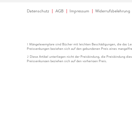
Datenschutz
AGB
Impressum
Widerrufsbelehrung
Mängelexemplare sind Bücher mit leichten Beschädigungen, die das Les
1
Preissenkungen beziehen sich auf den gebundenen Preis eines mangelfre
Diese Artikel unterliegen nicht der Preisbindung, die Preisbindung die
2
Preissenkungen beziehen sich auf den vorherigen Preis.
Durch Öffnen der Leseprobe willigen Sie ein, dass Daten an den Anbie
3
Der gebundene Preis dieses Artikels wird nach Ablauf des auf der Arti
4
Der Preisvergleich bezieht sich auf die unverbindliche Preisempfehlun
5
Der gebundene Preis dieses Artikels wurde vom Verlag gesenkt. Angabe
6
Die Preisbindung dieses Artikels wurde aufgehoben. Angaben zu Preis
7
Der gebundene Preis dieses Artikels wird nach Ablauf des auf der Arti
8
Ihr Gutschein SOMMER13 gilt bis einschließlich 10.08.2026. Sie könne
12
gültig für gesetzlich preisgebundene Artikel (deutschsprachige Bücher 
Gutscheinen und Geschenkkarten kombinierbar. Eine Barauszahlung ist ni