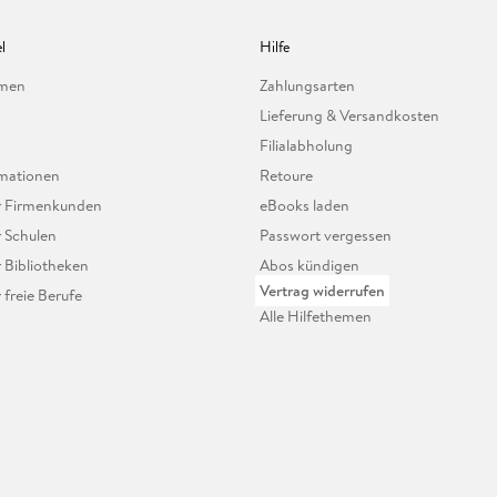
l
Hilfe
hmen
Zahlungsarten
Lieferung & Versandkosten
Filialabholung
mationen
Retoure
ür Firmenkunden
eBooks laden
r Schulen
Passwort vergessen
r Bibliotheken
Abos kündigen
Vertrag widerrufen
r freie Berufe
Alle Hilfethemen