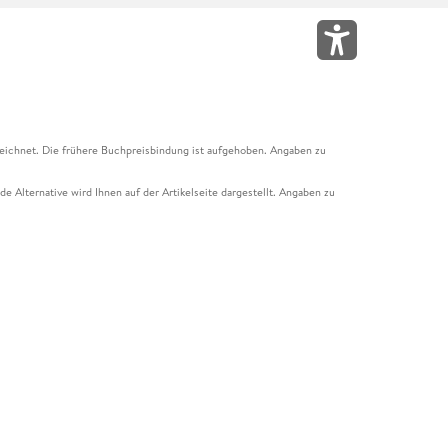
eichnet. Die frühere Buchpreisbindung ist aufgehoben. Angaben zu
e Alternative wird Ihnen auf der Artikelseite dargestellt. Angaben zu
ur Abholung mit Zahlung in der Filiale möglich. Der Gutschein ist nicht
t und das Hugendubel Hörbuch Abo. Der Gutschein ist nicht mit anderen