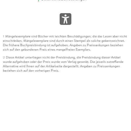
Mängelexemplare sind Bücher mit leichten Beschädigungen, die das Lesen aber nicht
1
einschränken. Mängelexemplare sind durch einen Stempel als solche gekennzeichnet.
Die frühere Buchpreisbindung ist aufgehoben. Angaben zu Preissenkungen beziehen
sich auf den gebundenen Preis eines mangelfreien Exemplars.
Diese Artikel unterliegen nicht der Preisbindung, die Preisbindung dieser Artikel
2
wurde aufgehoben oder der Preis wurde vom Verlag gesenkt. Die jeweils zutreffende
Alternative wird Ihnen auf der Artikelseite dargestellt. Angaben zu Preissenkungen
beziehen sich auf den vorherigen Preis.
Durch Öffnen der Leseprobe willigen Sie ein, dass Daten an den Anbieter der
3
Leseprobe übermittelt werden.
Der gebundene Preis dieses Artikels wird nach Ablauf des auf der Artikelseite
4
dargestellten Datums vom Verlag angehoben.
Der Preisvergleich bezieht sich auf die unverbindliche Preisempfehlung (UVP) des
5
Herstellers.
Der gebundene Preis dieses Artikels wurde vom Verlag gesenkt. Angaben zu
6
Preissenkungen beziehen sich auf den vorherigen Preis.
Die Preisbindung dieses Artikels wurde aufgehoben. Angaben zu Preissenkungen
7