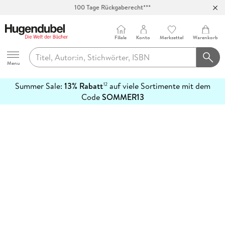
100 Tage Rückgaberecht***
Abholung in über 100 Filialen
Filiale
Konto
Merkzettel
Warenkorb
Hugendubel
Menu
Summer Sale:
13% Rabatt
auf viele Sortimente mit dem
12
mehr
Code
SOMMER13
erfahren