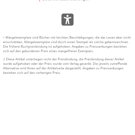
Mängelexemplare sind Bücher mit leichten Beschädigungen, die das Lesen aber nicht
1
einschränken. Mängelexemplare sind durch einen Stempel als solche gekennzeichnet.
Die frühere Buchpreisbindung ist aufgehoben. Angaben zu Preissenkungen beziehen
sich auf den gebundenen Preis eines mangelfreien Exemplars.
Diese Artikel unterliegen nicht der Preisbindung, die Preisbindung dieser Artikel
2
wurde aufgehoben oder der Preis wurde vom Verlag gesenkt. Die jeweils zutreffende
Alternative wird Ihnen auf der Artikelseite dargestellt. Angaben zu Preissenkungen
beziehen sich auf den vorherigen Preis.
Durch Öffnen der Leseprobe willigen Sie ein, dass Daten an den Anbieter der
3
Leseprobe übermittelt werden.
Der gebundene Preis dieses Artikels wird nach Ablauf des auf der Artikelseite
4
dargestellten Datums vom Verlag angehoben.
Der Preisvergleich bezieht sich auf die unverbindliche Preisempfehlung (UVP) des
5
Herstellers.
Der gebundene Preis dieses Artikels wurde vom Verlag gesenkt. Angaben zu
6
Preissenkungen beziehen sich auf den vorherigen Preis.
Die Preisbindung dieses Artikels wurde aufgehoben. Angaben zu Preissenkungen
7