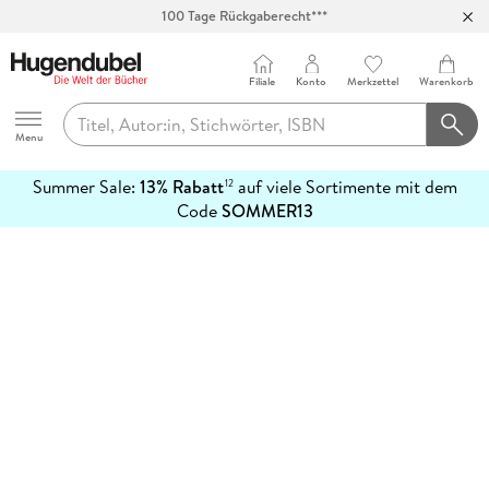
100 Tage Rückgaberecht***
Abholung in über 100 Filialen
Filiale
Konto
Merkzettel
Warenkorb
Hugendubel
Menu
Summer Sale:
13% Rabatt
auf viele Sortimente mit dem
12
mehr
Code
SOMMER13
erfahren