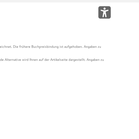
eichnet. Die frühere Buchpreisbindung ist aufgehoben. Angaben zu
e Alternative wird Ihnen auf der Artikelseite dargestellt. Angaben zu
ur Abholung mit Zahlung in der Filiale möglich. Der Gutschein ist nicht
t und das Hugendubel Hörbuch Abo. Der Gutschein ist nicht mit anderen