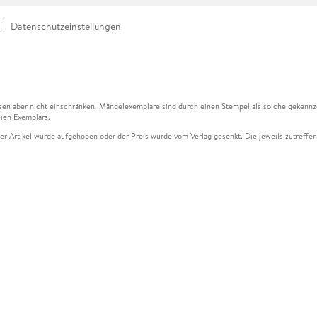
Datenschutzeinstellungen
en aber nicht einschränken. Mängelexemplare sind durch einen Stempel als solche gekennz
ien Exemplars.
ser Artikel wurde aufgehoben oder der Preis wurde vom Verlag gesenkt. Die jeweils zutreffend
ter der Leseprobe übermittelt werden.
kelseite dargestellten Datums vom Verlag angehoben.
g (UVP) des Herstellers.
n zu Preissenkungen beziehen sich auf den vorherigen Preis.
senkungen beziehen sich auf den letzten gebundenen Preis.
kelseite dargestellten Datums vom Verlag angehoben.
n den Gutschein ausschließlich online einlösen unter www.hugendubel.de. Keine Bestellung z
und eBooks) sowie für preisgebundene Kalender, tolino shine (4016621130466), tolino selec
cht möglich. Ein Weiterverkauf und der Handel des Gutscheincodes sind nicht gestattet.