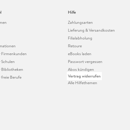
l
Hilfe
hmen
Zahlungsarten
Lieferung & Versandkosten
Filialabholung
mationen
Retoure
ür Firmenkunden
eBooks laden
r Schulen
Passwort vergessen
r Bibliotheken
Abos kündigen
Vertrag widerrufen
r freie Berufe
Alle Hilfethemen