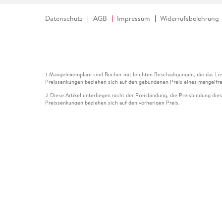
Datenschutz
AGB
Impressum
Widerrufsbelehrung
Mängelexemplare sind Bücher mit leichten Beschädigungen, die das Les
1
Preissenkungen beziehen sich auf den gebundenen Preis eines mangelfre
Diese Artikel unterliegen nicht der Preisbindung, die Preisbindung die
2
Preissenkungen beziehen sich auf den vorherigen Preis.
Durch Öffnen der Leseprobe willigen Sie ein, dass Daten an den Anbie
3
Der gebundene Preis dieses Artikels wird nach Ablauf des auf der Arti
4
Der Preisvergleich bezieht sich auf die unverbindliche Preisempfehlun
5
Der gebundene Preis dieses Artikels wurde vom Verlag gesenkt. Angabe
6
Die Preisbindung dieses Artikels wurde aufgehoben. Angaben zu Preis
7
Der gebundene Preis dieses Artikels wird nach Ablauf des auf der Arti
8
Ihr Gutschein SOMMER13 gilt bis einschließlich 10.08.2026. Sie könne
12
gültig für gesetzlich preisgebundene Artikel (deutschsprachige Bücher 
Gutscheinen und Geschenkkarten kombinierbar. Eine Barauszahlung ist ni