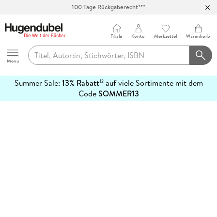
100 Tage Rückgaberecht***
Abholung in über 100 Filialen
Filiale
Konto
Merkzettel
Warenkorb
Hugendubel
Menu
Summer Sale:
13% Rabatt
auf viele Sortimente mit dem
12
mehr
Code
SOMMER13
erfahren