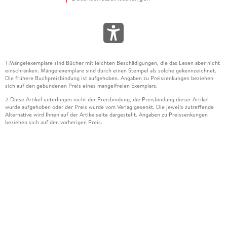
Mängelexemplare sind Bücher mit leichten Beschädigungen, die das Lesen aber nicht
1
einschränken. Mängelexemplare sind durch einen Stempel als solche gekennzeichnet.
Die frühere Buchpreisbindung ist aufgehoben. Angaben zu Preissenkungen beziehen
sich auf den gebundenen Preis eines mangelfreien Exemplars.
Diese Artikel unterliegen nicht der Preisbindung, die Preisbindung dieser Artikel
2
wurde aufgehoben oder der Preis wurde vom Verlag gesenkt. Die jeweils zutreffende
Alternative wird Ihnen auf der Artikelseite dargestellt. Angaben zu Preissenkungen
beziehen sich auf den vorherigen Preis.
Durch Öffnen der Leseprobe willigen Sie ein, dass Daten an den Anbieter der
3
Leseprobe übermittelt werden.
Der gebundene Preis dieses Artikels wird nach Ablauf des auf der Artikelseite
4
dargestellten Datums vom Verlag angehoben.
Der Preisvergleich bezieht sich auf die unverbindliche Preisempfehlung (UVP) des
5
Herstellers.
Der gebundene Preis dieses Artikels wurde vom Verlag gesenkt. Angaben zu
6
Preissenkungen beziehen sich auf den vorherigen Preis.
Die Preisbindung dieses Artikels wurde aufgehoben. Angaben zu Preissenkungen
7