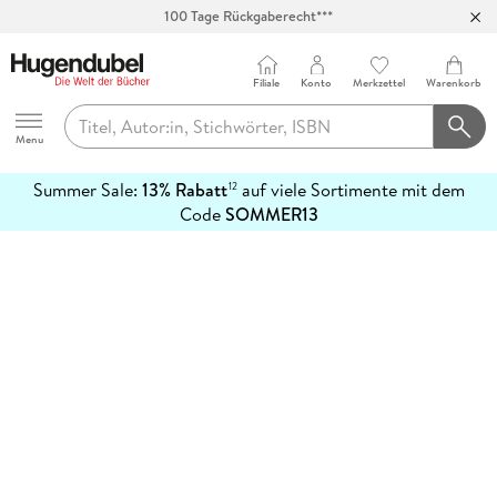
100 Tage Rückgaberecht***
Abholung in über 100 Filialen
Filiale
Konto
Merkzettel
Warenkorb
Hugendubel
Menu
Summer Sale:
13% Rabatt
auf viele Sortimente mit dem
12
mehr
Code
SOMMER13
erfahren