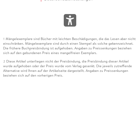
Mängelexemplare sind Bücher mit leichten Beschädigungen, die das Lesen aber nicht
1
einschränken. Mängelexemplare sind durch einen Stempel als solche gekennzeichnet.
Die frühere Buchpreisbindung ist aufgehoben. Angaben zu Preissenkungen beziehen
sich auf den gebundenen Preis eines mangelfreien Exemplars.
Diese Artikel unterliegen nicht der Preisbindung, die Preisbindung dieser Artikel
2
wurde aufgehoben oder der Preis wurde vom Verlag gesenkt. Die jeweils zutreffende
Alternative wird Ihnen auf der Artikelseite dargestellt. Angaben zu Preissenkungen
beziehen sich auf den vorherigen Preis.
Durch Öffnen der Leseprobe willigen Sie ein, dass Daten an den Anbieter der
3
Leseprobe übermittelt werden.
Der gebundene Preis dieses Artikels wird nach Ablauf des auf der Artikelseite
4
dargestellten Datums vom Verlag angehoben.
Der Preisvergleich bezieht sich auf die unverbindliche Preisempfehlung (UVP) des
5
Herstellers.
Der gebundene Preis dieses Artikels wurde vom Verlag gesenkt. Angaben zu
6
Preissenkungen beziehen sich auf den vorherigen Preis.
Die Preisbindung dieses Artikels wurde aufgehoben. Angaben zu Preissenkungen
7