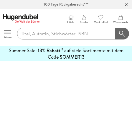
100 Tage Rückgaberecht***
Abholung in über 100 Filialen
Filiale
Konto
Merkzettel
Warenkorb
Hugendubel
Menu
Summer Sale:
13% Rabatt
auf viele Sortimente mit dem
12
mehr
Code
SOMMER13
erfahren