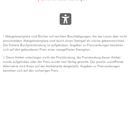
Mängelexemplare sind Bücher mit leichten Beschädigungen, die das Lesen aber nicht
1
einschränken. Mängelexemplare sind durch einen Stempel als solche gekennzeichnet.
Die frühere Buchpreisbindung ist aufgehoben. Angaben zu Preissenkungen beziehen
sich auf den gebundenen Preis eines mangelfreien Exemplars.
Diese Artikel unterliegen nicht der Preisbindung, die Preisbindung dieser Artikel
2
wurde aufgehoben oder der Preis wurde vom Verlag gesenkt. Die jeweils zutreffende
Alternative wird Ihnen auf der Artikelseite dargestellt. Angaben zu Preissenkungen
beziehen sich auf den vorherigen Preis.
Durch Öffnen der Leseprobe willigen Sie ein, dass Daten an den Anbieter der
3
Leseprobe übermittelt werden.
Der gebundene Preis dieses Artikels wird nach Ablauf des auf der Artikelseite
4
dargestellten Datums vom Verlag angehoben.
Der Preisvergleich bezieht sich auf die unverbindliche Preisempfehlung (UVP) des
5
Herstellers.
Der gebundene Preis dieses Artikels wurde vom Verlag gesenkt. Angaben zu
6
Preissenkungen beziehen sich auf den vorherigen Preis.
Die Preisbindung dieses Artikels wurde aufgehoben. Angaben zu Preissenkungen
7