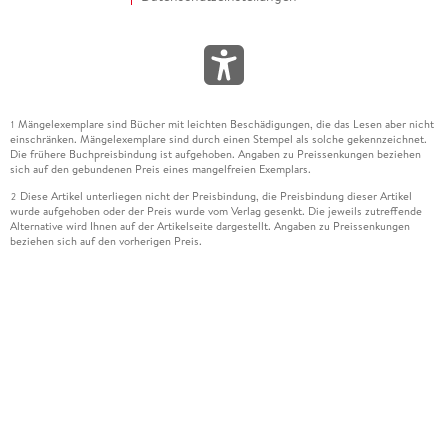
Mängelexemplare sind Bücher mit leichten Beschädigungen, die das Lesen aber nicht
1
einschränken. Mängelexemplare sind durch einen Stempel als solche gekennzeichnet.
Die frühere Buchpreisbindung ist aufgehoben. Angaben zu Preissenkungen beziehen
sich auf den gebundenen Preis eines mangelfreien Exemplars.
Diese Artikel unterliegen nicht der Preisbindung, die Preisbindung dieser Artikel
2
wurde aufgehoben oder der Preis wurde vom Verlag gesenkt. Die jeweils zutreffende
Alternative wird Ihnen auf der Artikelseite dargestellt. Angaben zu Preissenkungen
beziehen sich auf den vorherigen Preis.
Durch Öffnen der Leseprobe willigen Sie ein, dass Daten an den Anbieter der
3
Leseprobe übermittelt werden.
Der gebundene Preis dieses Artikels wird nach Ablauf des auf der Artikelseite
4
dargestellten Datums vom Verlag angehoben.
Der Preisvergleich bezieht sich auf die unverbindliche Preisempfehlung (UVP) des
5
Herstellers.
Der gebundene Preis dieses Artikels wurde vom Verlag gesenkt. Angaben zu
6
Preissenkungen beziehen sich auf den vorherigen Preis.
Die Preisbindung dieses Artikels wurde aufgehoben. Angaben zu Preissenkungen
7