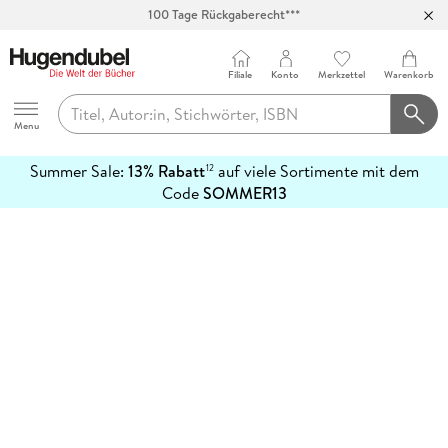
100 Tage Rückgaberecht***
Abholung in über 100 Filialen
Filiale
Konto
Merkzettel
Warenkorb
Hugendubel
Menu
Summer Sale:
13% Rabatt
auf viele Sortimente mit dem
12
mehr
Code
SOMMER13
erfahren