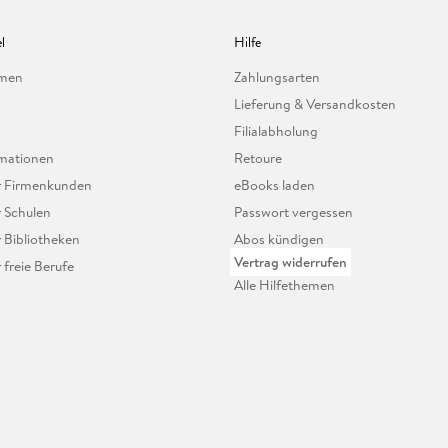
l
Hilfe
hmen
Zahlungsarten
Lieferung & Versandkosten
Filialabholung
mationen
Retoure
ür Firmenkunden
eBooks laden
r Schulen
Passwort vergessen
r Bibliotheken
Abos kündigen
Vertrag widerrufen
r freie Berufe
Alle Hilfethemen