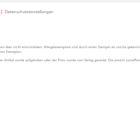
Datenschutzeinstellungen
en aber nicht einschränken. Mängelexemplare sind durch einen Stempel als solche gekennz
ien Exemplars.
ser Artikel wurde aufgehoben oder der Preis wurde vom Verlag gesenkt. Die jeweils zutreffend
ter der Leseprobe übermittelt werden.
kelseite dargestellten Datums vom Verlag angehoben.
g (UVP) des Herstellers.
n zu Preissenkungen beziehen sich auf den vorherigen Preis.
senkungen beziehen sich auf den letzten gebundenen Preis.
kelseite dargestellten Datums vom Verlag angehoben.
n den Gutschein ausschließlich online einlösen unter www.hugendubel.de. Keine Bestellung z
und eBooks) sowie für preisgebundene Kalender, tolino shine (4016621130466), tolino selec
cht möglich. Ein Weiterverkauf und der Handel des Gutscheincodes sind nicht gestattet.