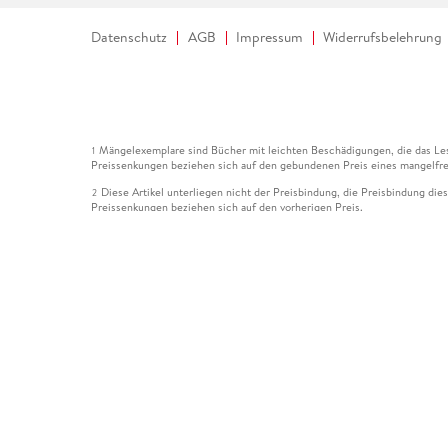
Datenschutz
AGB
Impressum
Widerrufsbelehrung
Mängelexemplare sind Bücher mit leichten Beschädigungen, die das Les
1
Preissenkungen beziehen sich auf den gebundenen Preis eines mangelfre
Diese Artikel unterliegen nicht der Preisbindung, die Preisbindung die
2
Preissenkungen beziehen sich auf den vorherigen Preis.
Durch Öffnen der Leseprobe willigen Sie ein, dass Daten an den Anbie
3
Der gebundene Preis dieses Artikels wird nach Ablauf des auf der Arti
4
Der Preisvergleich bezieht sich auf die unverbindliche Preisempfehlun
5
Der gebundene Preis dieses Artikels wurde vom Verlag gesenkt. Angabe
6
Die Preisbindung dieses Artikels wurde aufgehoben. Angaben zu Preis
7
Der gebundene Preis dieses Artikels wird nach Ablauf des auf der Arti
8
Ihr Gutschein SOMMER13 gilt bis einschließlich 10.08.2026. Sie könne
12
gültig für gesetzlich preisgebundene Artikel (deutschsprachige Bücher 
Gutscheinen und Geschenkkarten kombinierbar. Eine Barauszahlung ist ni