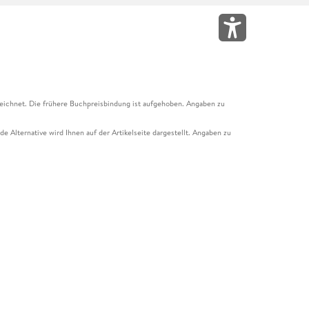
eichnet. Die frühere Buchpreisbindung ist aufgehoben. Angaben zu
e Alternative wird Ihnen auf der Artikelseite dargestellt. Angaben zu
ur Abholung mit Zahlung in der Filiale möglich. Der Gutschein ist nicht
t und das Hugendubel Hörbuch Abo. Der Gutschein ist nicht mit anderen