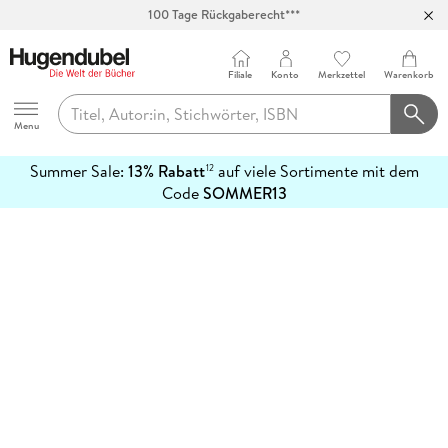
100 Tage Rückgaberecht***
Abholung in über 100 Filialen
Filiale
Konto
Merkzettel
Warenkorb
Hugendubel
Menu
Summer Sale:
13% Rabatt
auf viele Sortimente mit dem
12
mehr
Code
SOMMER13
erfahren