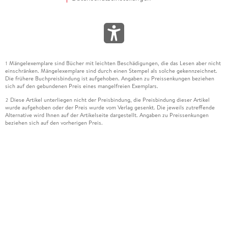
Mängelexemplare sind Bücher mit leichten Beschädigungen, die das Lesen aber nicht
1
einschränken. Mängelexemplare sind durch einen Stempel als solche gekennzeichnet.
Die frühere Buchpreisbindung ist aufgehoben. Angaben zu Preissenkungen beziehen
sich auf den gebundenen Preis eines mangelfreien Exemplars.
Diese Artikel unterliegen nicht der Preisbindung, die Preisbindung dieser Artikel
2
wurde aufgehoben oder der Preis wurde vom Verlag gesenkt. Die jeweils zutreffende
Alternative wird Ihnen auf der Artikelseite dargestellt. Angaben zu Preissenkungen
beziehen sich auf den vorherigen Preis.
Durch Öffnen der Leseprobe willigen Sie ein, dass Daten an den Anbieter der
3
Leseprobe übermittelt werden.
Der gebundene Preis dieses Artikels wird nach Ablauf des auf der Artikelseite
4
dargestellten Datums vom Verlag angehoben.
Der Preisvergleich bezieht sich auf die unverbindliche Preisempfehlung (UVP) des
5
Herstellers.
Der gebundene Preis dieses Artikels wurde vom Verlag gesenkt. Angaben zu
6
Preissenkungen beziehen sich auf den vorherigen Preis.
Die Preisbindung dieses Artikels wurde aufgehoben. Angaben zu Preissenkungen
7