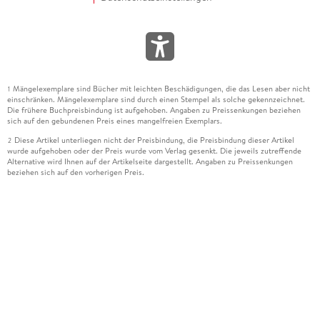
Mängelexemplare sind Bücher mit leichten Beschädigungen, die das Lesen aber nicht
1
einschränken. Mängelexemplare sind durch einen Stempel als solche gekennzeichnet.
Die frühere Buchpreisbindung ist aufgehoben. Angaben zu Preissenkungen beziehen
sich auf den gebundenen Preis eines mangelfreien Exemplars.
Diese Artikel unterliegen nicht der Preisbindung, die Preisbindung dieser Artikel
2
wurde aufgehoben oder der Preis wurde vom Verlag gesenkt. Die jeweils zutreffende
Alternative wird Ihnen auf der Artikelseite dargestellt. Angaben zu Preissenkungen
beziehen sich auf den vorherigen Preis.
Durch Öffnen der Leseprobe willigen Sie ein, dass Daten an den Anbieter der
3
Leseprobe übermittelt werden.
Der gebundene Preis dieses Artikels wird nach Ablauf des auf der Artikelseite
4
dargestellten Datums vom Verlag angehoben.
Der Preisvergleich bezieht sich auf die unverbindliche Preisempfehlung (UVP) des
5
Herstellers.
Der gebundene Preis dieses Artikels wurde vom Verlag gesenkt. Angaben zu
6
Preissenkungen beziehen sich auf den vorherigen Preis.
Die Preisbindung dieses Artikels wurde aufgehoben. Angaben zu Preissenkungen
7