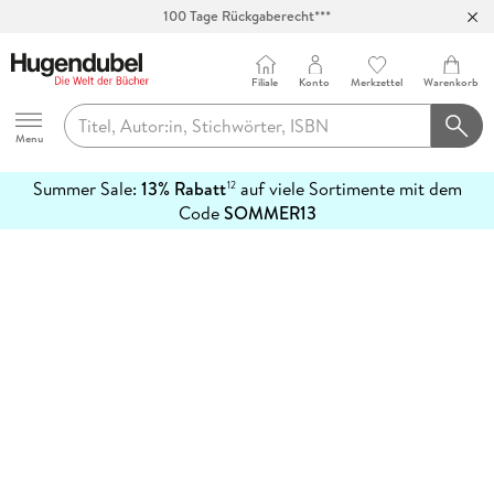
100 Tage Rückgaberecht***
Abholung in über 100 Filialen
Filiale
Konto
Merkzettel
Warenkorb
Hugendubel
Menu
Summer Sale:
13% Rabatt
auf viele Sortimente mit dem
12
mehr
Code
SOMMER13
erfahren