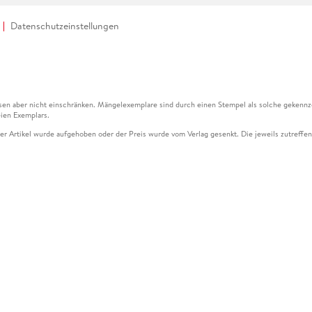
Datenschutzeinstellungen
en aber nicht einschränken. Mängelexemplare sind durch einen Stempel als solche gekennz
ien Exemplars.
ser Artikel wurde aufgehoben oder der Preis wurde vom Verlag gesenkt. Die jeweils zutreffend
ter der Leseprobe übermittelt werden.
kelseite dargestellten Datums vom Verlag angehoben.
g (UVP) des Herstellers.
n zu Preissenkungen beziehen sich auf den vorherigen Preis.
senkungen beziehen sich auf den letzten gebundenen Preis.
kelseite dargestellten Datums vom Verlag angehoben.
n den Gutschein ausschließlich online einlösen unter www.hugendubel.de. Keine Bestellung z
und eBooks) sowie für preisgebundene Kalender, tolino shine (4016621130466), tolino selec
cht möglich. Ein Weiterverkauf und der Handel des Gutscheincodes sind nicht gestattet.