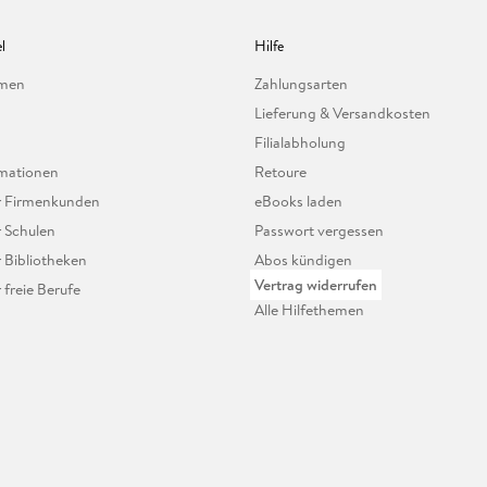
l
Hilfe
hmen
Zahlungsarten
Lieferung & Versandkosten
Filialabholung
mationen
Retoure
ür Firmenkunden
eBooks laden
r Schulen
Passwort vergessen
r Bibliotheken
Abos kündigen
Vertrag widerrufen
r freie Berufe
Alle Hilfethemen