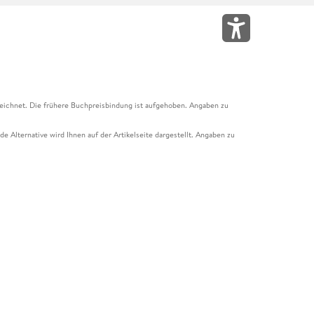
eichnet. Die frühere Buchpreisbindung ist aufgehoben. Angaben zu
e Alternative wird Ihnen auf der Artikelseite dargestellt. Angaben zu
ur Abholung mit Zahlung in der Filiale möglich. Der Gutschein ist nicht
t und das Hugendubel Hörbuch Abo. Der Gutschein ist nicht mit anderen