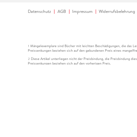
Datenschutz
AGB
Impressum
Widerrufsbelehrung
Mängelexemplare sind Bücher mit leichten Beschädigungen, die das Les
1
Preissenkungen beziehen sich auf den gebundenen Preis eines mangelfre
Diese Artikel unterliegen nicht der Preisbindung, die Preisbindung die
2
Preissenkungen beziehen sich auf den vorherigen Preis.
Durch Öffnen der Leseprobe willigen Sie ein, dass Daten an den Anbie
3
Der gebundene Preis dieses Artikels wird nach Ablauf des auf der Arti
4
Der Preisvergleich bezieht sich auf die unverbindliche Preisempfehlun
5
Der gebundene Preis dieses Artikels wurde vom Verlag gesenkt. Angabe
6
Die Preisbindung dieses Artikels wurde aufgehoben. Angaben zu Preis
7
Der gebundene Preis dieses Artikels wird nach Ablauf des auf der Arti
8
Ihr Gutschein SOMMER13 gilt bis einschließlich 10.08.2026. Sie könne
12
gültig für gesetzlich preisgebundene Artikel (deutschsprachige Bücher 
Gutscheinen und Geschenkkarten kombinierbar. Eine Barauszahlung ist ni