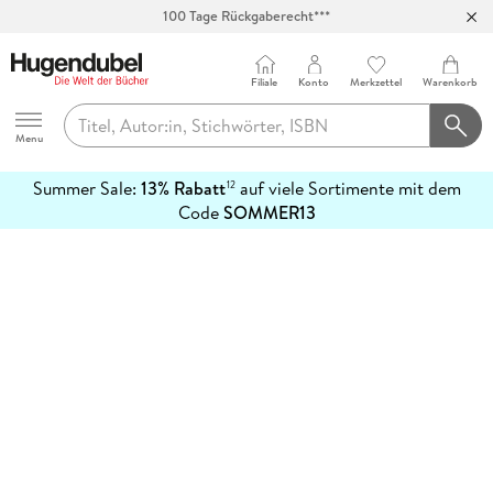
100 Tage Rückgaberecht***
Abholung in über 100 Filialen
Filiale
Konto
Merkzettel
Warenkorb
Hugendubel
Menu
Summer Sale:
13% Rabatt
auf viele Sortimente mit dem
12
mehr
Code
SOMMER13
erfahren