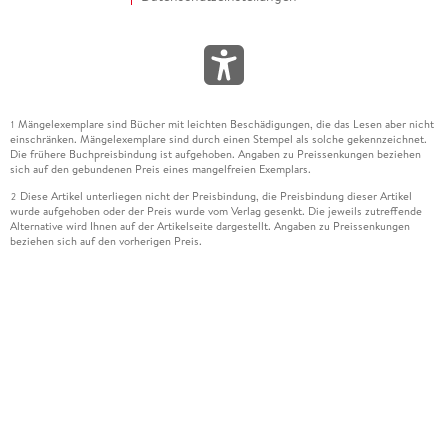
Mängelexemplare sind Bücher mit leichten Beschädigungen, die das Lesen aber nicht
1
einschränken. Mängelexemplare sind durch einen Stempel als solche gekennzeichnet.
Die frühere Buchpreisbindung ist aufgehoben. Angaben zu Preissenkungen beziehen
sich auf den gebundenen Preis eines mangelfreien Exemplars.
Diese Artikel unterliegen nicht der Preisbindung, die Preisbindung dieser Artikel
2
wurde aufgehoben oder der Preis wurde vom Verlag gesenkt. Die jeweils zutreffende
Alternative wird Ihnen auf der Artikelseite dargestellt. Angaben zu Preissenkungen
beziehen sich auf den vorherigen Preis.
Durch Öffnen der Leseprobe willigen Sie ein, dass Daten an den Anbieter der
3
Leseprobe übermittelt werden.
Der gebundene Preis dieses Artikels wird nach Ablauf des auf der Artikelseite
4
dargestellten Datums vom Verlag angehoben.
Der Preisvergleich bezieht sich auf die unverbindliche Preisempfehlung (UVP) des
5
Herstellers.
Der gebundene Preis dieses Artikels wurde vom Verlag gesenkt. Angaben zu
6
Preissenkungen beziehen sich auf den vorherigen Preis.
Die Preisbindung dieses Artikels wurde aufgehoben. Angaben zu Preissenkungen
7