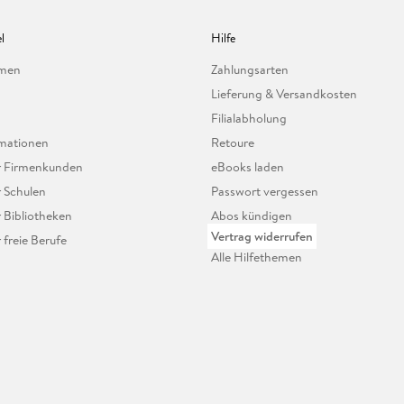
l
Hilfe
hmen
Zahlungsarten
Lieferung & Versandkosten
Filialabholung
mationen
Retoure
ür Firmenkunden
eBooks laden
r Schulen
Passwort vergessen
r Bibliotheken
Abos kündigen
Vertrag widerrufen
r freie Berufe
Alle Hilfethemen