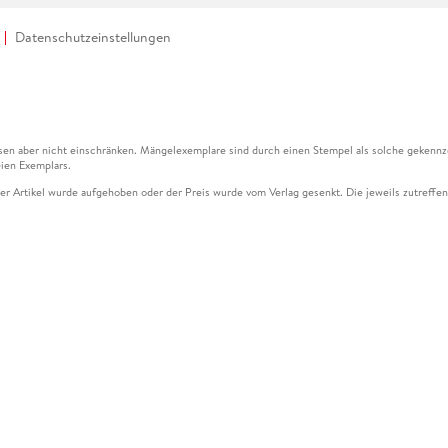
Datenschutzeinstellungen
en aber nicht einschränken. Mängelexemplare sind durch einen Stempel als solche gekennz
ien Exemplars.
ser Artikel wurde aufgehoben oder der Preis wurde vom Verlag gesenkt. Die jeweils zutreffend
ter der Leseprobe übermittelt werden.
kelseite dargestellten Datums vom Verlag angehoben.
g (UVP) des Herstellers.
n zu Preissenkungen beziehen sich auf den vorherigen Preis.
senkungen beziehen sich auf den letzten gebundenen Preis.
kelseite dargestellten Datums vom Verlag angehoben.
n den Gutschein ausschließlich online einlösen unter www.hugendubel.de. Keine Bestellung z
und eBooks) sowie für preisgebundene Kalender, tolino shine (4016621130466), tolino selec
cht möglich. Ein Weiterverkauf und der Handel des Gutscheincodes sind nicht gestattet.