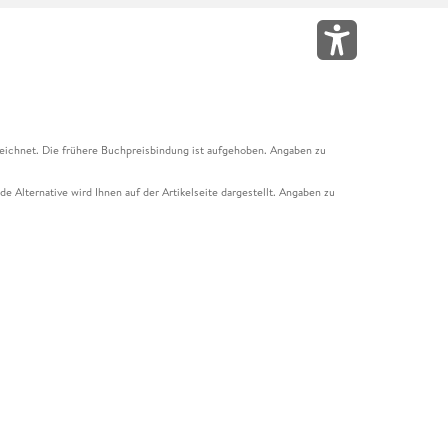
eichnet. Die frühere Buchpreisbindung ist aufgehoben. Angaben zu
e Alternative wird Ihnen auf der Artikelseite dargestellt. Angaben zu
ur Abholung mit Zahlung in der Filiale möglich. Der Gutschein ist nicht
t und das Hugendubel Hörbuch Abo. Der Gutschein ist nicht mit anderen