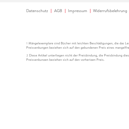
Datenschutz
AGB
Impressum
Widerrufsbelehrung
Mängelexemplare sind Bücher mit leichten Beschädigungen, die das Les
1
Preissenkungen beziehen sich auf den gebundenen Preis eines mangelfre
Diese Artikel unterliegen nicht der Preisbindung, die Preisbindung die
2
Preissenkungen beziehen sich auf den vorherigen Preis.
Durch Öffnen der Leseprobe willigen Sie ein, dass Daten an den Anbie
3
Der gebundene Preis dieses Artikels wird nach Ablauf des auf der Arti
4
Der Preisvergleich bezieht sich auf die unverbindliche Preisempfehlun
5
Der gebundene Preis dieses Artikels wurde vom Verlag gesenkt. Angabe
6
Die Preisbindung dieses Artikels wurde aufgehoben. Angaben zu Preis
7
Der gebundene Preis dieses Artikels wird nach Ablauf des auf der Arti
8
Ihr Gutschein SOMMER13 gilt bis einschließlich 10.08.2026. Sie könne
12
gültig für gesetzlich preisgebundene Artikel (deutschsprachige Bücher 
Gutscheinen und Geschenkkarten kombinierbar. Eine Barauszahlung ist ni