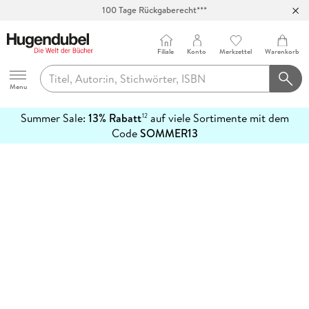
100 Tage Rückgaberecht***
Abholung in über 100 Filialen
Filiale
Konto
Merkzettel
Warenkorb
Hugendubel
Menu
Summer Sale:
13% Rabatt
auf viele Sortimente mit dem
12
mehr
Code
SOMMER13
erfahren