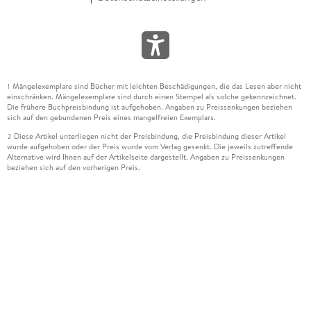
Mängelexemplare sind Bücher mit leichten Beschädigungen, die das Lesen aber nicht
1
einschränken. Mängelexemplare sind durch einen Stempel als solche gekennzeichnet.
Die frühere Buchpreisbindung ist aufgehoben. Angaben zu Preissenkungen beziehen
sich auf den gebundenen Preis eines mangelfreien Exemplars.
Diese Artikel unterliegen nicht der Preisbindung, die Preisbindung dieser Artikel
2
wurde aufgehoben oder der Preis wurde vom Verlag gesenkt. Die jeweils zutreffende
Alternative wird Ihnen auf der Artikelseite dargestellt. Angaben zu Preissenkungen
beziehen sich auf den vorherigen Preis.
Durch Öffnen der Leseprobe willigen Sie ein, dass Daten an den Anbieter der
3
Leseprobe übermittelt werden.
Der gebundene Preis dieses Artikels wird nach Ablauf des auf der Artikelseite
4
dargestellten Datums vom Verlag angehoben.
Der Preisvergleich bezieht sich auf die unverbindliche Preisempfehlung (UVP) des
5
Herstellers.
Der gebundene Preis dieses Artikels wurde vom Verlag gesenkt. Angaben zu
6
Preissenkungen beziehen sich auf den vorherigen Preis.
Die Preisbindung dieses Artikels wurde aufgehoben. Angaben zu Preissenkungen
7