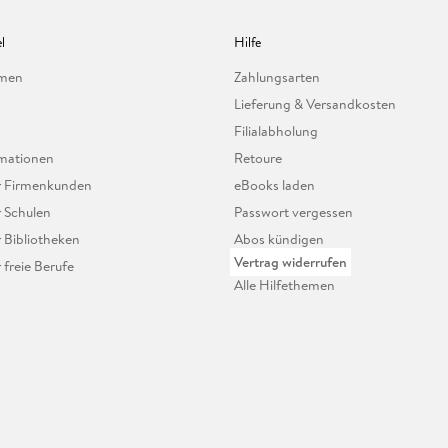
l
Hilfe
hmen
Zahlungsarten
Lieferung & Versandkosten
Filialabholung
mationen
Retoure
ür Firmenkunden
eBooks laden
r Schulen
Passwort vergessen
r Bibliotheken
Abos kündigen
Vertrag widerrufen
r freie Berufe
Alle Hilfethemen