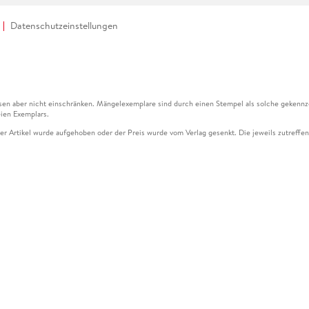
Datenschutzeinstellungen
en aber nicht einschränken. Mängelexemplare sind durch einen Stempel als solche gekennz
ien Exemplars.
ser Artikel wurde aufgehoben oder der Preis wurde vom Verlag gesenkt. Die jeweils zutreffend
ter der Leseprobe übermittelt werden.
kelseite dargestellten Datums vom Verlag angehoben.
g (UVP) des Herstellers.
n zu Preissenkungen beziehen sich auf den vorherigen Preis.
senkungen beziehen sich auf den letzten gebundenen Preis.
kelseite dargestellten Datums vom Verlag angehoben.
n den Gutschein ausschließlich online einlösen unter www.hugendubel.de. Keine Bestellung z
und eBooks) sowie für preisgebundene Kalender, tolino shine (4016621130466), tolino selec
cht möglich. Ein Weiterverkauf und der Handel des Gutscheincodes sind nicht gestattet.