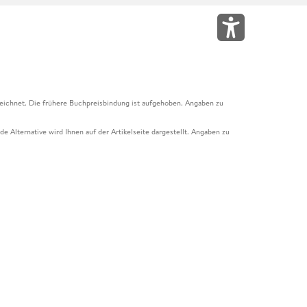
eichnet. Die frühere Buchpreisbindung ist aufgehoben. Angaben zu
e Alternative wird Ihnen auf der Artikelseite dargestellt. Angaben zu
ur Abholung mit Zahlung in der Filiale möglich. Der Gutschein ist nicht
t und das Hugendubel Hörbuch Abo. Der Gutschein ist nicht mit anderen