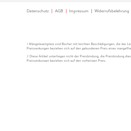
Datenschutz
AGB
Impressum
Widerrufsbelehrung
Mängelexemplare sind Bücher mit leichten Beschädigungen, die das Les
1
Preissenkungen beziehen sich auf den gebundenen Preis eines mangelfre
Diese Artikel unterliegen nicht der Preisbindung, die Preisbindung die
2
Preissenkungen beziehen sich auf den vorherigen Preis.
Durch Öffnen der Leseprobe willigen Sie ein, dass Daten an den Anbie
3
Der gebundene Preis dieses Artikels wird nach Ablauf des auf der Arti
4
Der Preisvergleich bezieht sich auf die unverbindliche Preisempfehlun
5
Der gebundene Preis dieses Artikels wurde vom Verlag gesenkt. Angabe
6
Die Preisbindung dieses Artikels wurde aufgehoben. Angaben zu Preis
7
Der gebundene Preis dieses Artikels wird nach Ablauf des auf der Arti
8
Ihr Gutschein SOMMER13 gilt bis einschließlich 10.08.2026. Sie könne
12
gültig für gesetzlich preisgebundene Artikel (deutschsprachige Bücher 
Gutscheinen und Geschenkkarten kombinierbar. Eine Barauszahlung ist ni