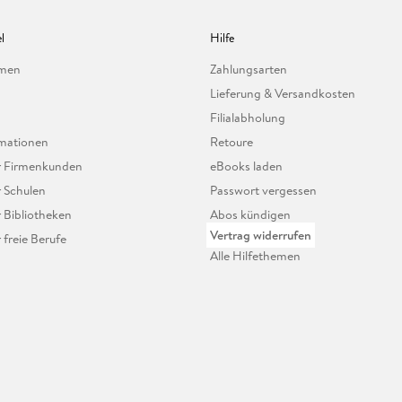
l
Hilfe
hmen
Zahlungsarten
Lieferung & Versandkosten
Filialabholung
mationen
Retoure
ür Firmenkunden
eBooks laden
r Schulen
Passwort vergessen
r Bibliotheken
Abos kündigen
Vertrag widerrufen
r freie Berufe
Alle Hilfethemen