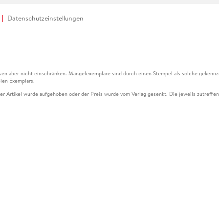
Datenschutzeinstellungen
en aber nicht einschränken. Mängelexemplare sind durch einen Stempel als solche gekennz
ien Exemplars.
ser Artikel wurde aufgehoben oder der Preis wurde vom Verlag gesenkt. Die jeweils zutreffend
ter der Leseprobe übermittelt werden.
kelseite dargestellten Datums vom Verlag angehoben.
g (UVP) des Herstellers.
n zu Preissenkungen beziehen sich auf den vorherigen Preis.
senkungen beziehen sich auf den letzten gebundenen Preis.
kelseite dargestellten Datums vom Verlag angehoben.
n den Gutschein ausschließlich online einlösen unter www.hugendubel.de. Keine Bestellung z
und eBooks) sowie für preisgebundene Kalender, tolino shine (4016621130466), tolino selec
cht möglich. Ein Weiterverkauf und der Handel des Gutscheincodes sind nicht gestattet.