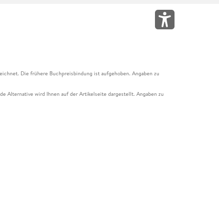
eichnet. Die frühere Buchpreisbindung ist aufgehoben. Angaben zu
e Alternative wird Ihnen auf der Artikelseite dargestellt. Angaben zu
ur Abholung mit Zahlung in der Filiale möglich. Der Gutschein ist nicht
t und das Hugendubel Hörbuch Abo. Der Gutschein ist nicht mit anderen