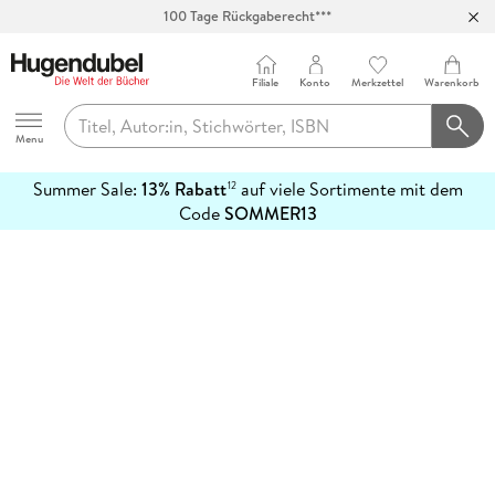
100 Tage Rückgaberecht***
Abholung in über 100 Filialen
Filiale
Konto
Merkzettel
Warenkorb
Hugendubel
Menu
Summer Sale:
13% Rabatt
auf viele Sortimente mit dem
12
mehr
Code
SOMMER13
erfahren