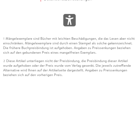
Mängelexemplare sind Bücher mit leichten Beschädigungen, die das Lesen aber nicht
1
einschränken. Mängelexemplare sind durch einen Stempel als solche gekennzeichnet.
Die frühere Buchpreisbindung ist aufgehoben. Angaben zu Preissenkungen beziehen
sich auf den gebundenen Preis eines mangelfreien Exemplars.
Diese Artikel unterliegen nicht der Preisbindung, die Preisbindung dieser Artikel
2
wurde aufgehoben oder der Preis wurde vom Verlag gesenkt. Die jeweils zutreffende
Alternative wird Ihnen auf der Artikelseite dargestellt. Angaben zu Preissenkungen
beziehen sich auf den vorherigen Preis.
Durch Öffnen der Leseprobe willigen Sie ein, dass Daten an den Anbieter der
3
Leseprobe übermittelt werden.
Der gebundene Preis dieses Artikels wird nach Ablauf des auf der Artikelseite
4
dargestellten Datums vom Verlag angehoben.
Der Preisvergleich bezieht sich auf die unverbindliche Preisempfehlung (UVP) des
5
Herstellers.
Der gebundene Preis dieses Artikels wurde vom Verlag gesenkt. Angaben zu
6
Preissenkungen beziehen sich auf den vorherigen Preis.
Die Preisbindung dieses Artikels wurde aufgehoben. Angaben zu Preissenkungen
7