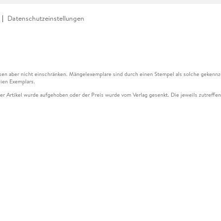
Datenschutzeinstellungen
en aber nicht einschränken. Mängelexemplare sind durch einen Stempel als solche gekennz
ien Exemplars.
ser Artikel wurde aufgehoben oder der Preis wurde vom Verlag gesenkt. Die jeweils zutreffend
ter der Leseprobe übermittelt werden.
kelseite dargestellten Datums vom Verlag angehoben.
g (UVP) des Herstellers.
n zu Preissenkungen beziehen sich auf den vorherigen Preis.
senkungen beziehen sich auf den letzten gebundenen Preis.
kelseite dargestellten Datums vom Verlag angehoben.
n den Gutschein ausschließlich online einlösen unter www.hugendubel.de. Keine Bestellung z
und eBooks) sowie für preisgebundene Kalender, tolino shine (4016621130466), tolino selec
cht möglich. Ein Weiterverkauf und der Handel des Gutscheincodes sind nicht gestattet.