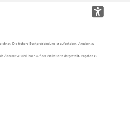
eichnet. Die frühere Buchpreisbindung ist aufgehoben. Angaben zu
e Alternative wird Ihnen auf der Artikelseite dargestellt. Angaben zu
ur Abholung mit Zahlung in der Filiale möglich. Der Gutschein ist nicht
t und das Hugendubel Hörbuch Abo. Der Gutschein ist nicht mit anderen