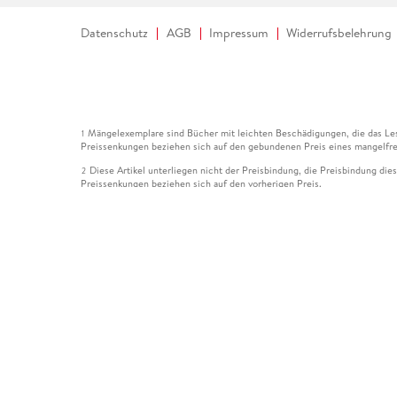
Datenschutz
AGB
Impressum
Widerrufsbelehrung
Mängelexemplare sind Bücher mit leichten Beschädigungen, die das Les
1
Preissenkungen beziehen sich auf den gebundenen Preis eines mangelfre
Diese Artikel unterliegen nicht der Preisbindung, die Preisbindung die
2
Preissenkungen beziehen sich auf den vorherigen Preis.
Durch Öffnen der Leseprobe willigen Sie ein, dass Daten an den Anbie
3
Der gebundene Preis dieses Artikels wird nach Ablauf des auf der Arti
4
Der Preisvergleich bezieht sich auf die unverbindliche Preisempfehlun
5
Der gebundene Preis dieses Artikels wurde vom Verlag gesenkt. Angabe
6
Die Preisbindung dieses Artikels wurde aufgehoben. Angaben zu Preis
7
Der gebundene Preis dieses Artikels wird nach Ablauf des auf der Arti
8
Ihr Gutschein SOMMER13 gilt bis einschließlich 10.08.2026. Sie könne
12
gültig für gesetzlich preisgebundene Artikel (deutschsprachige Bücher 
Gutscheinen und Geschenkkarten kombinierbar. Eine Barauszahlung ist ni