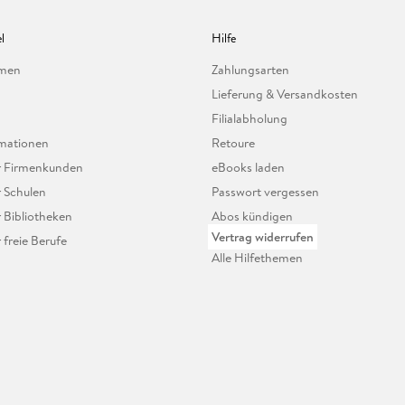
l
Hilfe
hmen
Zahlungsarten
Lieferung & Versandkosten
Filialabholung
mationen
Retoure
ür Firmenkunden
eBooks laden
r Schulen
Passwort vergessen
r Bibliotheken
Abos kündigen
Vertrag widerrufen
r freie Berufe
Alle Hilfethemen