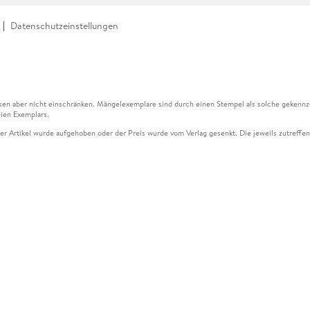
Datenschutzeinstellungen
en aber nicht einschränken. Mängelexemplare sind durch einen Stempel als solche gekennz
ien Exemplars.
ser Artikel wurde aufgehoben oder der Preis wurde vom Verlag gesenkt. Die jeweils zutreffend
ter der Leseprobe übermittelt werden.
kelseite dargestellten Datums vom Verlag angehoben.
g (UVP) des Herstellers.
n zu Preissenkungen beziehen sich auf den vorherigen Preis.
senkungen beziehen sich auf den letzten gebundenen Preis.
kelseite dargestellten Datums vom Verlag angehoben.
n den Gutschein ausschließlich online einlösen unter www.hugendubel.de. Keine Bestellung z
und eBooks) sowie für preisgebundene Kalender, tolino shine (4016621130466), tolino selec
cht möglich. Ein Weiterverkauf und der Handel des Gutscheincodes sind nicht gestattet.