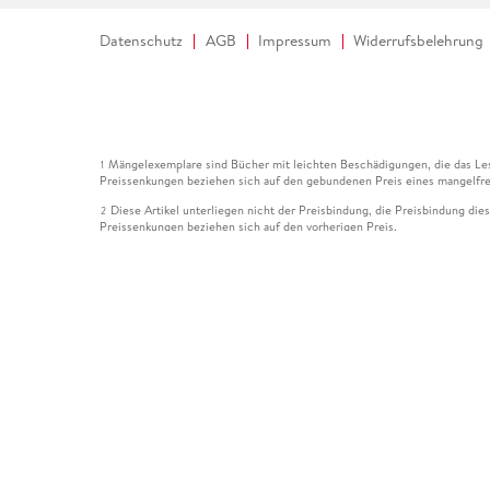
Datenschutz
AGB
Impressum
Widerrufsbelehrung
Mängelexemplare sind Bücher mit leichten Beschädigungen, die das Les
1
Preissenkungen beziehen sich auf den gebundenen Preis eines mangelfre
Diese Artikel unterliegen nicht der Preisbindung, die Preisbindung die
2
Preissenkungen beziehen sich auf den vorherigen Preis.
Durch Öffnen der Leseprobe willigen Sie ein, dass Daten an den Anbie
3
Der gebundene Preis dieses Artikels wird nach Ablauf des auf der Arti
4
Der Preisvergleich bezieht sich auf die unverbindliche Preisempfehlun
5
Der gebundene Preis dieses Artikels wurde vom Verlag gesenkt. Angabe
6
Die Preisbindung dieses Artikels wurde aufgehoben. Angaben zu Preis
7
Der gebundene Preis dieses Artikels wird nach Ablauf des auf der Arti
8
Ihr Gutschein SOMMER13 gilt bis einschließlich 10.08.2026. Sie könne
12
gültig für gesetzlich preisgebundene Artikel (deutschsprachige Bücher 
Gutscheinen und Geschenkkarten kombinierbar. Eine Barauszahlung ist ni