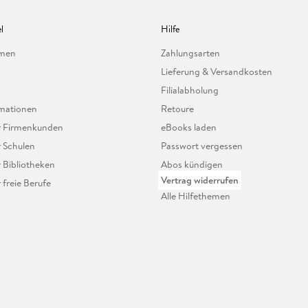
l
Hilfe
hmen
Zahlungsarten
Lieferung & Versandkosten
Filialabholung
mationen
Retoure
ür Firmenkunden
eBooks laden
r Schulen
Passwort vergessen
r Bibliotheken
Abos kündigen
Vertrag widerrufen
r freie Berufe
Alle Hilfethemen