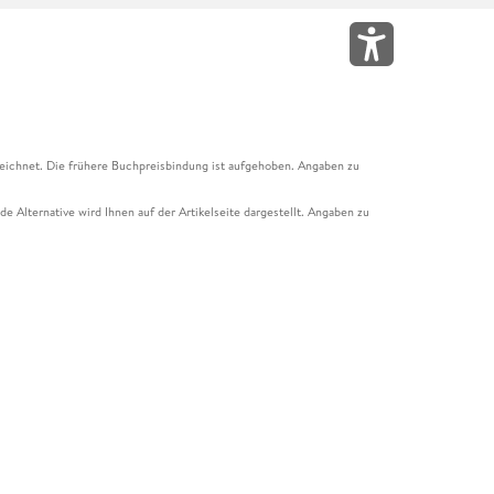
eichnet. Die frühere Buchpreisbindung ist aufgehoben. Angaben zu
e Alternative wird Ihnen auf der Artikelseite dargestellt. Angaben zu
ur Abholung mit Zahlung in der Filiale möglich. Der Gutschein ist nicht
t und das Hugendubel Hörbuch Abo. Der Gutschein ist nicht mit anderen