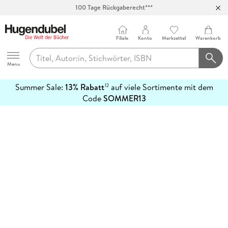
100 Tage Rückgaberecht***
Abholung in über 100 Filialen
Filiale
Konto
Merkzettel
Warenkorb
Hugendubel
Menu
Summer Sale:
13% Rabatt
auf viele Sortimente mit dem
12
mehr
Code
SOMMER13
erfahren