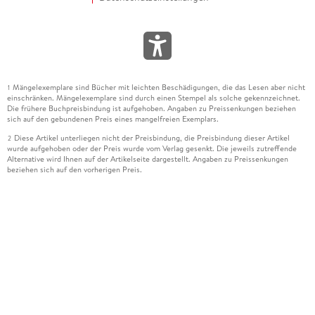
Mängelexemplare sind Bücher mit leichten Beschädigungen, die das Lesen aber nicht
1
einschränken. Mängelexemplare sind durch einen Stempel als solche gekennzeichnet.
Die frühere Buchpreisbindung ist aufgehoben. Angaben zu Preissenkungen beziehen
sich auf den gebundenen Preis eines mangelfreien Exemplars.
Diese Artikel unterliegen nicht der Preisbindung, die Preisbindung dieser Artikel
2
wurde aufgehoben oder der Preis wurde vom Verlag gesenkt. Die jeweils zutreffende
Alternative wird Ihnen auf der Artikelseite dargestellt. Angaben zu Preissenkungen
beziehen sich auf den vorherigen Preis.
Durch Öffnen der Leseprobe willigen Sie ein, dass Daten an den Anbieter der
3
Leseprobe übermittelt werden.
Der gebundene Preis dieses Artikels wird nach Ablauf des auf der Artikelseite
4
dargestellten Datums vom Verlag angehoben.
Der Preisvergleich bezieht sich auf die unverbindliche Preisempfehlung (UVP) des
5
Herstellers.
Der gebundene Preis dieses Artikels wurde vom Verlag gesenkt. Angaben zu
6
Preissenkungen beziehen sich auf den vorherigen Preis.
Die Preisbindung dieses Artikels wurde aufgehoben. Angaben zu Preissenkungen
7