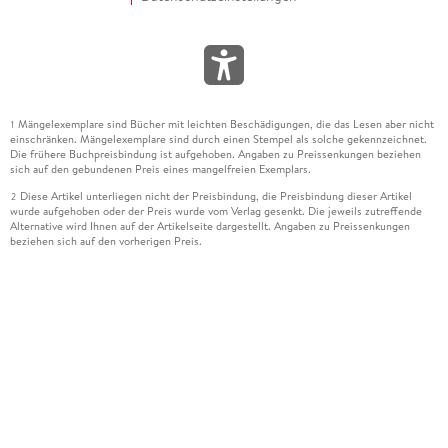
Mängelexemplare sind Bücher mit leichten Beschädigungen, die das Lesen aber nicht
1
einschränken. Mängelexemplare sind durch einen Stempel als solche gekennzeichnet.
Die frühere Buchpreisbindung ist aufgehoben. Angaben zu Preissenkungen beziehen
sich auf den gebundenen Preis eines mangelfreien Exemplars.
Diese Artikel unterliegen nicht der Preisbindung, die Preisbindung dieser Artikel
2
wurde aufgehoben oder der Preis wurde vom Verlag gesenkt. Die jeweils zutreffende
Alternative wird Ihnen auf der Artikelseite dargestellt. Angaben zu Preissenkungen
beziehen sich auf den vorherigen Preis.
Durch Öffnen der Leseprobe willigen Sie ein, dass Daten an den Anbieter der
3
Leseprobe übermittelt werden.
Der gebundene Preis dieses Artikels wird nach Ablauf des auf der Artikelseite
4
dargestellten Datums vom Verlag angehoben.
Der Preisvergleich bezieht sich auf die unverbindliche Preisempfehlung (UVP) des
5
Herstellers.
Der gebundene Preis dieses Artikels wurde vom Verlag gesenkt. Angaben zu
6
Preissenkungen beziehen sich auf den vorherigen Preis.
Die Preisbindung dieses Artikels wurde aufgehoben. Angaben zu Preissenkungen
7