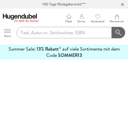
100 Tage Rückgaberecht***
Abholung in über 100 Filialen
Filiale
Konto
Merkzettel
Warenkorb
Hugendubel
Menu
Summer Sale:
13% Rabatt
auf viele Sortimente mit dem
12
mehr
Code
SOMMER13
erfahren