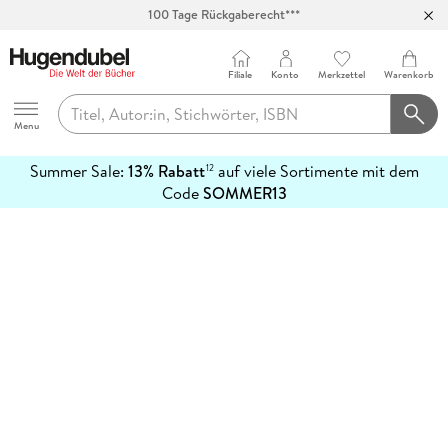
100 Tage Rückgaberecht***
Abholung in über 100 Filialen
Filiale
Konto
Merkzettel
Warenkorb
Hugendubel
Menu
Summer Sale:
13% Rabatt
auf viele Sortimente mit dem
12
mehr
Code
SOMMER13
erfahren