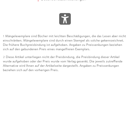
Mängelexemplare sind Bücher mit leichten Beschädigungen, die das Lesen aber nicht
1
einschränken. Mängelexemplare sind durch einen Stempel als solche gekennzeichnet.
Die frühere Buchpreisbindung ist aufgehoben. Angaben zu Preissenkungen beziehen
sich auf den gebundenen Preis eines mangelfreien Exemplars.
Diese Artikel unterliegen nicht der Preisbindung, die Preisbindung dieser Artikel
2
wurde aufgehoben oder der Preis wurde vom Verlag gesenkt. Die jeweils zutreffende
Alternative wird Ihnen auf der Artikelseite dargestellt. Angaben zu Preissenkungen
beziehen sich auf den vorherigen Preis.
Durch Öffnen der Leseprobe willigen Sie ein, dass Daten an den Anbieter der
3
Leseprobe übermittelt werden.
Der gebundene Preis dieses Artikels wird nach Ablauf des auf der Artikelseite
4
dargestellten Datums vom Verlag angehoben.
Der Preisvergleich bezieht sich auf die unverbindliche Preisempfehlung (UVP) des
5
Herstellers.
Der gebundene Preis dieses Artikels wurde vom Verlag gesenkt. Angaben zu
6
Preissenkungen beziehen sich auf den vorherigen Preis.
Die Preisbindung dieses Artikels wurde aufgehoben. Angaben zu Preissenkungen
7