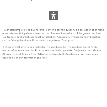
Mängelexemplare sind Bücher mit leichten Beschädigungen, die das Lesen aber nicht
1
einschränken. Mängelexemplare sind durch einen Stempel als solche gekennzeichnet.
Die frühere Buchpreisbindung ist aufgehoben. Angaben zu Preissenkungen beziehen
sich auf den gebundenen Preis eines mangelfreien Exemplars.
Diese Artikel unterliegen nicht der Preisbindung, die Preisbindung dieser Artikel
2
wurde aufgehoben oder der Preis wurde vom Verlag gesenkt. Die jeweils zutreffende
Alternative wird Ihnen auf der Artikelseite dargestellt. Angaben zu Preissenkungen
beziehen sich auf den vorherigen Preis.
Durch Öffnen der Leseprobe willigen Sie ein, dass Daten an den Anbieter der
3
Leseprobe übermittelt werden.
Der gebundene Preis dieses Artikels wird nach Ablauf des auf der Artikelseite
4
dargestellten Datums vom Verlag angehoben.
Der Preisvergleich bezieht sich auf die unverbindliche Preisempfehlung (UVP) des
5
Herstellers.
Der gebundene Preis dieses Artikels wurde vom Verlag gesenkt. Angaben zu
6
Preissenkungen beziehen sich auf den vorherigen Preis.
Die Preisbindung dieses Artikels wurde aufgehoben. Angaben zu Preissenkungen
7