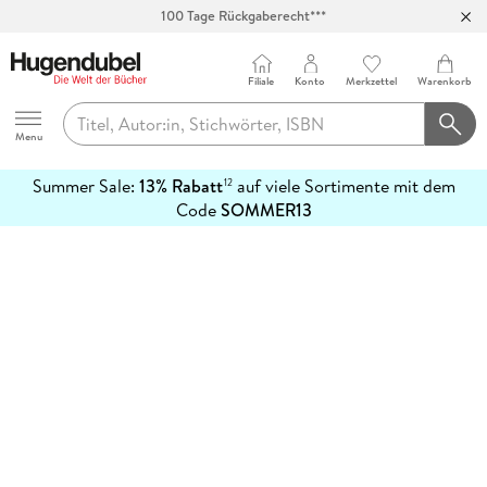
100 Tage Rückgaberecht***
Abholung in über 100 Filialen
Filiale
Konto
Merkzettel
Warenkorb
Hugendubel
Menu
Summer Sale:
13% Rabatt
auf viele Sortimente mit dem
12
mehr
Code
SOMMER13
erfahren