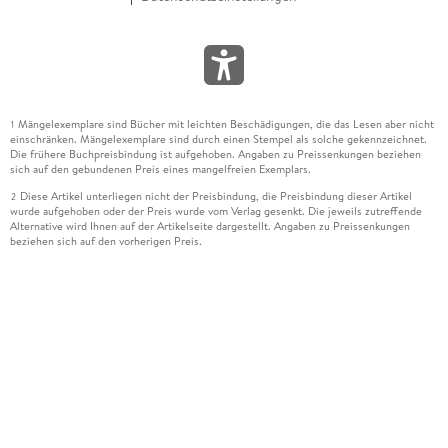
Mängelexemplare sind Bücher mit leichten Beschädigungen, die das Lesen aber nicht
1
einschränken. Mängelexemplare sind durch einen Stempel als solche gekennzeichnet.
Die frühere Buchpreisbindung ist aufgehoben. Angaben zu Preissenkungen beziehen
sich auf den gebundenen Preis eines mangelfreien Exemplars.
Diese Artikel unterliegen nicht der Preisbindung, die Preisbindung dieser Artikel
2
wurde aufgehoben oder der Preis wurde vom Verlag gesenkt. Die jeweils zutreffende
Alternative wird Ihnen auf der Artikelseite dargestellt. Angaben zu Preissenkungen
beziehen sich auf den vorherigen Preis.
Durch Öffnen der Leseprobe willigen Sie ein, dass Daten an den Anbieter der
3
Leseprobe übermittelt werden.
Der gebundene Preis dieses Artikels wird nach Ablauf des auf der Artikelseite
4
dargestellten Datums vom Verlag angehoben.
Der Preisvergleich bezieht sich auf die unverbindliche Preisempfehlung (UVP) des
5
Herstellers.
Der gebundene Preis dieses Artikels wurde vom Verlag gesenkt. Angaben zu
6
Preissenkungen beziehen sich auf den vorherigen Preis.
Die Preisbindung dieses Artikels wurde aufgehoben. Angaben zu Preissenkungen
7