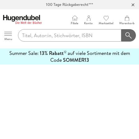
100 Tage Rückgaberecht***
Abholung in über 100 Filialen
Filiale
Konto
Merkzettel
Warenkorb
Hugendubel
Menu
Summer Sale:
13% Rabatt
auf viele Sortimente mit dem
12
mehr
Code
SOMMER13
erfahren