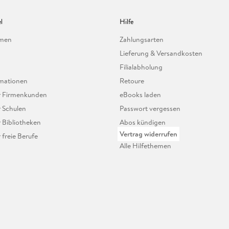
l
Hilfe
hmen
Zahlungsarten
Lieferung & Versandkosten
Filialabholung
mationen
Retoure
ür Firmenkunden
eBooks laden
r Schulen
Passwort vergessen
r Bibliotheken
Abos kündigen
Vertrag widerrufen
r freie Berufe
Alle Hilfethemen