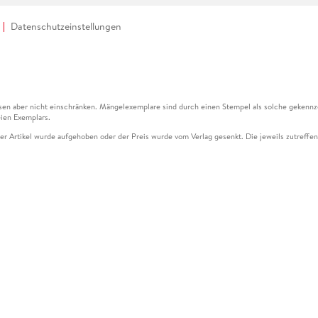
Datenschutzeinstellungen
en aber nicht einschränken. Mängelexemplare sind durch einen Stempel als solche gekennz
ien Exemplars.
ser Artikel wurde aufgehoben oder der Preis wurde vom Verlag gesenkt. Die jeweils zutreffend
ter der Leseprobe übermittelt werden.
kelseite dargestellten Datums vom Verlag angehoben.
g (UVP) des Herstellers.
n zu Preissenkungen beziehen sich auf den vorherigen Preis.
senkungen beziehen sich auf den letzten gebundenen Preis.
kelseite dargestellten Datums vom Verlag angehoben.
n den Gutschein ausschließlich online einlösen unter www.hugendubel.de. Keine Bestellung z
und eBooks) sowie für preisgebundene Kalender, tolino shine (4016621130466), tolino selec
cht möglich. Ein Weiterverkauf und der Handel des Gutscheincodes sind nicht gestattet.