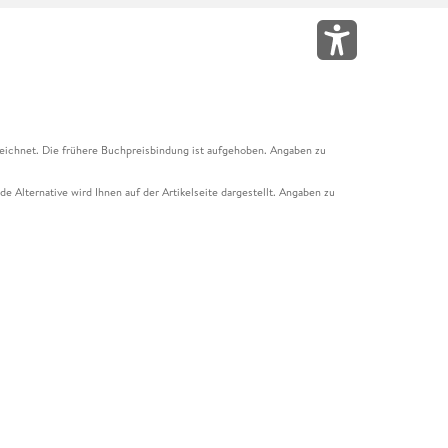
eichnet. Die frühere Buchpreisbindung ist aufgehoben. Angaben zu
e Alternative wird Ihnen auf der Artikelseite dargestellt. Angaben zu
ur Abholung mit Zahlung in der Filiale möglich. Der Gutschein ist nicht
t und das Hugendubel Hörbuch Abo. Der Gutschein ist nicht mit anderen