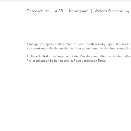
Datenschutz
AGB
Impressum
Widerrufsbelehrung
Mängelexemplare sind Bücher mit leichten Beschädigungen, die das Les
1
Preissenkungen beziehen sich auf den gebundenen Preis eines mangelfre
Diese Artikel unterliegen nicht der Preisbindung, die Preisbindung die
2
Preissenkungen beziehen sich auf den vorherigen Preis.
Durch Öffnen der Leseprobe willigen Sie ein, dass Daten an den Anbie
3
Der gebundene Preis dieses Artikels wird nach Ablauf des auf der Arti
4
Der Preisvergleich bezieht sich auf die unverbindliche Preisempfehlun
5
Der gebundene Preis dieses Artikels wurde vom Verlag gesenkt. Angabe
6
Die Preisbindung dieses Artikels wurde aufgehoben. Angaben zu Preis
7
Der gebundene Preis dieses Artikels wird nach Ablauf des auf der Arti
8
Ihr Gutschein SOMMER13 gilt bis einschließlich 10.08.2026. Sie könne
12
gültig für gesetzlich preisgebundene Artikel (deutschsprachige Bücher 
Gutscheinen und Geschenkkarten kombinierbar. Eine Barauszahlung ist ni