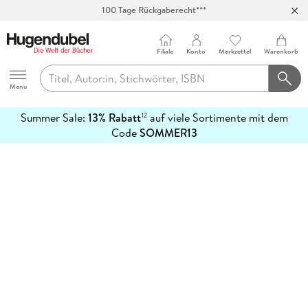
100 Tage Rückgaberecht***
Abholung in über 100 Filialen
Filiale
Konto
Merkzettel
Warenkorb
Hugendubel
Menu
Summer Sale:
13% Rabatt
auf viele Sortimente mit dem
12
mehr
Code
SOMMER13
erfahren