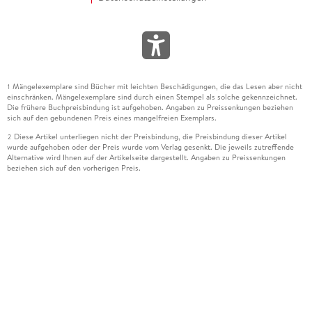
Mängelexemplare sind Bücher mit leichten Beschädigungen, die das Lesen aber nicht
1
einschränken. Mängelexemplare sind durch einen Stempel als solche gekennzeichnet.
Die frühere Buchpreisbindung ist aufgehoben. Angaben zu Preissenkungen beziehen
sich auf den gebundenen Preis eines mangelfreien Exemplars.
Diese Artikel unterliegen nicht der Preisbindung, die Preisbindung dieser Artikel
2
wurde aufgehoben oder der Preis wurde vom Verlag gesenkt. Die jeweils zutreffende
Alternative wird Ihnen auf der Artikelseite dargestellt. Angaben zu Preissenkungen
beziehen sich auf den vorherigen Preis.
Durch Öffnen der Leseprobe willigen Sie ein, dass Daten an den Anbieter der
3
Leseprobe übermittelt werden.
Der gebundene Preis dieses Artikels wird nach Ablauf des auf der Artikelseite
4
dargestellten Datums vom Verlag angehoben.
Der Preisvergleich bezieht sich auf die unverbindliche Preisempfehlung (UVP) des
5
Herstellers.
Der gebundene Preis dieses Artikels wurde vom Verlag gesenkt. Angaben zu
6
Preissenkungen beziehen sich auf den vorherigen Preis.
Die Preisbindung dieses Artikels wurde aufgehoben. Angaben zu Preissenkungen
7