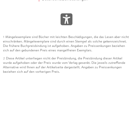
Mängelexemplare sind Bücher mit leichten Beschädigungen, die das Lesen aber nicht
1
einschränken. Mängelexemplare sind durch einen Stempel als solche gekennzeichnet.
Die frühere Buchpreisbindung ist aufgehoben. Angaben zu Preissenkungen beziehen
sich auf den gebundenen Preis eines mangelfreien Exemplars.
Diese Artikel unterliegen nicht der Preisbindung, die Preisbindung dieser Artikel
2
wurde aufgehoben oder der Preis wurde vom Verlag gesenkt. Die jeweils zutreffende
Alternative wird Ihnen auf der Artikelseite dargestellt. Angaben zu Preissenkungen
beziehen sich auf den vorherigen Preis.
Durch Öffnen der Leseprobe willigen Sie ein, dass Daten an den Anbieter der
3
Leseprobe übermittelt werden.
Der gebundene Preis dieses Artikels wird nach Ablauf des auf der Artikelseite
4
dargestellten Datums vom Verlag angehoben.
Der Preisvergleich bezieht sich auf die unverbindliche Preisempfehlung (UVP) des
5
Herstellers.
Der gebundene Preis dieses Artikels wurde vom Verlag gesenkt. Angaben zu
6
Preissenkungen beziehen sich auf den vorherigen Preis.
Die Preisbindung dieses Artikels wurde aufgehoben. Angaben zu Preissenkungen
7