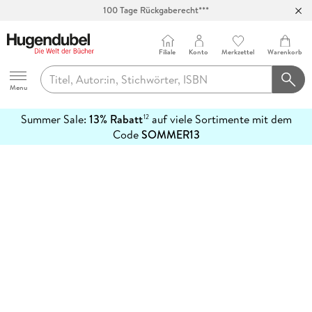
100 Tage Rückgaberecht***
Abholung in über 100 Filialen
Filiale
Konto
Merkzettel
Warenkorb
Hugendubel
Menu
Summer Sale:
13% Rabatt
auf viele Sortimente mit dem
12
mehr
Code
SOMMER13
erfahren