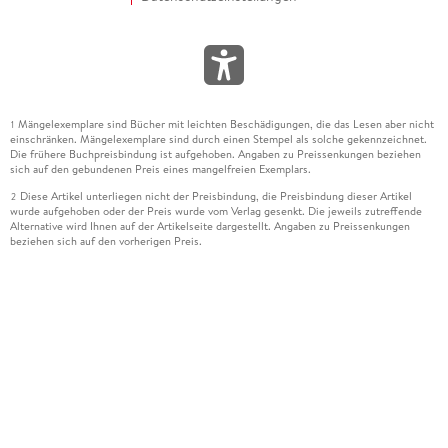
Mängelexemplare sind Bücher mit leichten Beschädigungen, die das Lesen aber nicht
1
einschränken. Mängelexemplare sind durch einen Stempel als solche gekennzeichnet.
Die frühere Buchpreisbindung ist aufgehoben. Angaben zu Preissenkungen beziehen
sich auf den gebundenen Preis eines mangelfreien Exemplars.
Diese Artikel unterliegen nicht der Preisbindung, die Preisbindung dieser Artikel
2
wurde aufgehoben oder der Preis wurde vom Verlag gesenkt. Die jeweils zutreffende
Alternative wird Ihnen auf der Artikelseite dargestellt. Angaben zu Preissenkungen
beziehen sich auf den vorherigen Preis.
Durch Öffnen der Leseprobe willigen Sie ein, dass Daten an den Anbieter der
3
Leseprobe übermittelt werden.
Der gebundene Preis dieses Artikels wird nach Ablauf des auf der Artikelseite
4
dargestellten Datums vom Verlag angehoben.
Der Preisvergleich bezieht sich auf die unverbindliche Preisempfehlung (UVP) des
5
Herstellers.
Der gebundene Preis dieses Artikels wurde vom Verlag gesenkt. Angaben zu
6
Preissenkungen beziehen sich auf den vorherigen Preis.
Die Preisbindung dieses Artikels wurde aufgehoben. Angaben zu Preissenkungen
7