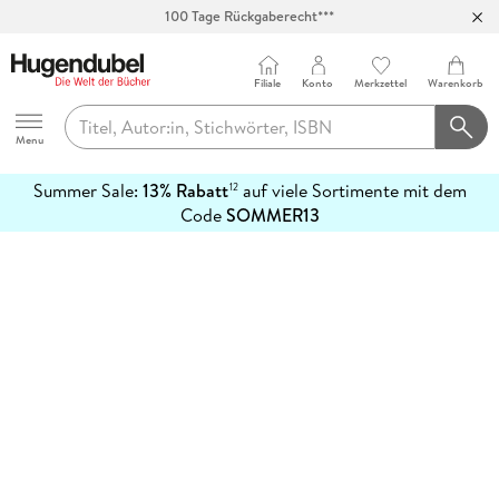
100 Tage Rückgaberecht***
Abholung in über 100 Filialen
Filiale
Konto
Merkzettel
Warenkorb
Hugendubel
Menu
Summer Sale:
13% Rabatt
auf viele Sortimente mit dem
12
mehr
Code
SOMMER13
erfahren