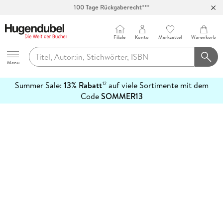
100 Tage Rückgaberecht***
Abholung in über 100 Filialen
Filiale
Konto
Merkzettel
Warenkorb
Hugendubel
Menu
Summer Sale:
13% Rabatt
auf viele Sortimente mit dem
12
mehr
Code
SOMMER13
erfahren