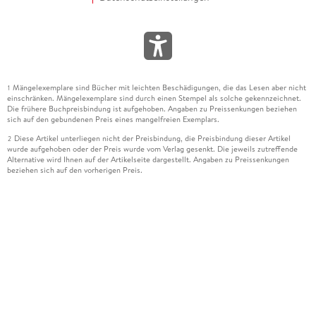
Mängelexemplare sind Bücher mit leichten Beschädigungen, die das Lesen aber nicht
1
einschränken. Mängelexemplare sind durch einen Stempel als solche gekennzeichnet.
Die frühere Buchpreisbindung ist aufgehoben. Angaben zu Preissenkungen beziehen
sich auf den gebundenen Preis eines mangelfreien Exemplars.
Diese Artikel unterliegen nicht der Preisbindung, die Preisbindung dieser Artikel
2
wurde aufgehoben oder der Preis wurde vom Verlag gesenkt. Die jeweils zutreffende
Alternative wird Ihnen auf der Artikelseite dargestellt. Angaben zu Preissenkungen
beziehen sich auf den vorherigen Preis.
Durch Öffnen der Leseprobe willigen Sie ein, dass Daten an den Anbieter der
3
Leseprobe übermittelt werden.
Der gebundene Preis dieses Artikels wird nach Ablauf des auf der Artikelseite
4
dargestellten Datums vom Verlag angehoben.
Der Preisvergleich bezieht sich auf die unverbindliche Preisempfehlung (UVP) des
5
Herstellers.
Der gebundene Preis dieses Artikels wurde vom Verlag gesenkt. Angaben zu
6
Preissenkungen beziehen sich auf den vorherigen Preis.
Die Preisbindung dieses Artikels wurde aufgehoben. Angaben zu Preissenkungen
7