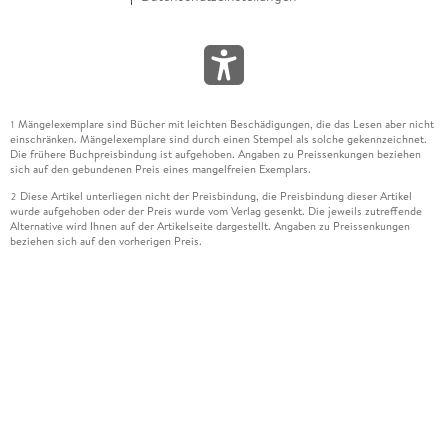
Mängelexemplare sind Bücher mit leichten Beschädigungen, die das Lesen aber nicht
1
einschränken. Mängelexemplare sind durch einen Stempel als solche gekennzeichnet.
Die frühere Buchpreisbindung ist aufgehoben. Angaben zu Preissenkungen beziehen
sich auf den gebundenen Preis eines mangelfreien Exemplars.
Diese Artikel unterliegen nicht der Preisbindung, die Preisbindung dieser Artikel
2
wurde aufgehoben oder der Preis wurde vom Verlag gesenkt. Die jeweils zutreffende
Alternative wird Ihnen auf der Artikelseite dargestellt. Angaben zu Preissenkungen
beziehen sich auf den vorherigen Preis.
Durch Öffnen der Leseprobe willigen Sie ein, dass Daten an den Anbieter der
3
Leseprobe übermittelt werden.
Der gebundene Preis dieses Artikels wird nach Ablauf des auf der Artikelseite
4
dargestellten Datums vom Verlag angehoben.
Der Preisvergleich bezieht sich auf die unverbindliche Preisempfehlung (UVP) des
5
Herstellers.
Der gebundene Preis dieses Artikels wurde vom Verlag gesenkt. Angaben zu
6
Preissenkungen beziehen sich auf den vorherigen Preis.
Die Preisbindung dieses Artikels wurde aufgehoben. Angaben zu Preissenkungen
7