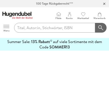
100 Tage Rückgaberecht***
Abholung in über 100 Filialen
Filiale
Konto
Merkzettel
Warenkorb
Hugendubel
Menu
Summer Sale:
13% Rabatt
auf viele Sortimente mit dem
12
mehr
Code
SOMMER13
erfahren