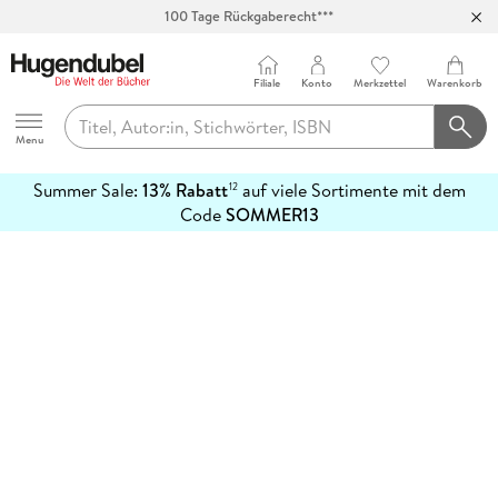
100 Tage Rückgaberecht***
Abholung in über 100 Filialen
Filiale
Konto
Merkzettel
Warenkorb
Hugendubel
Menu
Summer Sale:
13% Rabatt
auf viele Sortimente mit dem
12
mehr
Code
SOMMER13
erfahren