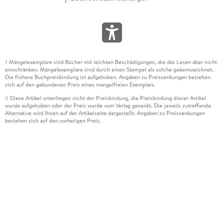
Mängelexemplare sind Bücher mit leichten Beschädigungen, die das Lesen aber nicht
1
einschränken. Mängelexemplare sind durch einen Stempel als solche gekennzeichnet.
Die frühere Buchpreisbindung ist aufgehoben. Angaben zu Preissenkungen beziehen
sich auf den gebundenen Preis eines mangelfreien Exemplars.
Diese Artikel unterliegen nicht der Preisbindung, die Preisbindung dieser Artikel
2
wurde aufgehoben oder der Preis wurde vom Verlag gesenkt. Die jeweils zutreffende
Alternative wird Ihnen auf der Artikelseite dargestellt. Angaben zu Preissenkungen
beziehen sich auf den vorherigen Preis.
Durch Öffnen der Leseprobe willigen Sie ein, dass Daten an den Anbieter der
3
Leseprobe übermittelt werden.
Der gebundene Preis dieses Artikels wird nach Ablauf des auf der Artikelseite
4
dargestellten Datums vom Verlag angehoben.
Der Preisvergleich bezieht sich auf die unverbindliche Preisempfehlung (UVP) des
5
Herstellers.
Der gebundene Preis dieses Artikels wurde vom Verlag gesenkt. Angaben zu
6
Preissenkungen beziehen sich auf den vorherigen Preis.
Die Preisbindung dieses Artikels wurde aufgehoben. Angaben zu Preissenkungen
7