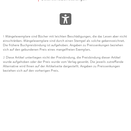
Mängelexemplare sind Bücher mit leichten Beschädigungen, die das Lesen aber nicht
1
einschränken. Mängelexemplare sind durch einen Stempel als solche gekennzeichnet.
Die frühere Buchpreisbindung ist aufgehoben. Angaben zu Preissenkungen beziehen
sich auf den gebundenen Preis eines mangelfreien Exemplars.
Diese Artikel unterliegen nicht der Preisbindung, die Preisbindung dieser Artikel
2
wurde aufgehoben oder der Preis wurde vom Verlag gesenkt. Die jeweils zutreffende
Alternative wird Ihnen auf der Artikelseite dargestellt. Angaben zu Preissenkungen
beziehen sich auf den vorherigen Preis.
Durch Öffnen der Leseprobe willigen Sie ein, dass Daten an den Anbieter der
3
Leseprobe übermittelt werden.
Der gebundene Preis dieses Artikels wird nach Ablauf des auf der Artikelseite
4
dargestellten Datums vom Verlag angehoben.
Der Preisvergleich bezieht sich auf die unverbindliche Preisempfehlung (UVP) des
5
Herstellers.
Der gebundene Preis dieses Artikels wurde vom Verlag gesenkt. Angaben zu
6
Preissenkungen beziehen sich auf den vorherigen Preis.
Die Preisbindung dieses Artikels wurde aufgehoben. Angaben zu Preissenkungen
7