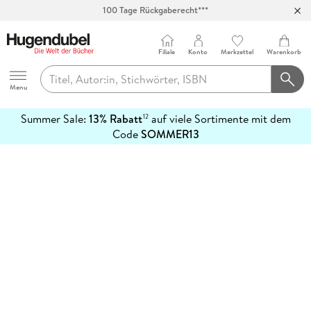
100 Tage Rückgaberecht***
Abholung in über 100 Filialen
Filiale
Konto
Merkzettel
Warenkorb
Hugendubel
Menu
Summer Sale:
13% Rabatt
auf viele Sortimente mit dem
12
mehr
Code
SOMMER13
erfahren