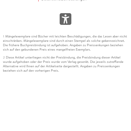
Mängelexemplare sind Bücher mit leichten Beschädigungen, die das Lesen aber nicht
1
einschränken. Mängelexemplare sind durch einen Stempel als solche gekennzeichnet.
Die frühere Buchpreisbindung ist aufgehoben. Angaben zu Preissenkungen beziehen
sich auf den gebundenen Preis eines mangelfreien Exemplars.
Diese Artikel unterliegen nicht der Preisbindung, die Preisbindung dieser Artikel
2
wurde aufgehoben oder der Preis wurde vom Verlag gesenkt. Die jeweils zutreffende
Alternative wird Ihnen auf der Artikelseite dargestellt. Angaben zu Preissenkungen
beziehen sich auf den vorherigen Preis.
Durch Öffnen der Leseprobe willigen Sie ein, dass Daten an den Anbieter der
3
Leseprobe übermittelt werden.
Der gebundene Preis dieses Artikels wird nach Ablauf des auf der Artikelseite
4
dargestellten Datums vom Verlag angehoben.
Der Preisvergleich bezieht sich auf die unverbindliche Preisempfehlung (UVP) des
5
Herstellers.
Der gebundene Preis dieses Artikels wurde vom Verlag gesenkt. Angaben zu
6
Preissenkungen beziehen sich auf den vorherigen Preis.
Die Preisbindung dieses Artikels wurde aufgehoben. Angaben zu Preissenkungen
7