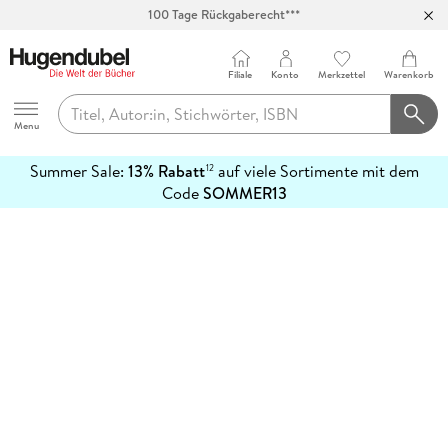
100 Tage Rückgaberecht***
Abholung in über 100 Filialen
Filiale
Konto
Merkzettel
Warenkorb
Hugendubel
Menu
Summer Sale:
13% Rabatt
auf viele Sortimente mit dem
12
mehr
Code
SOMMER13
erfahren